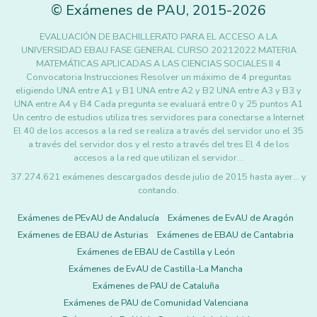
©
Exámenes de PAU
,
2015
-2026
EVALUACIÓN DE BACHILLERATO PARA EL ACCESO A LA
UNIVERSIDAD EBAU FASE GENERAL CURSO 20212022 MATERIA
MATEMÁTICAS APLICADAS A LAS CIENCIAS SOCIALES II 4
Convocatoria Instrucciones Resolver un máximo de 4 preguntas
eligiendo UNA entre A1 y B1 UNA entre A2 y B2 UNA entre A3 y B3 y
UNA entre A4 y B4 Cada pregunta se evaluará entre 0 y 25 puntos A1
Un centro de estudios utiliza tres servidores para conectarse a Internet
El 40 de los accesos a la red se realiza a través del servidor uno el 35
a través del servidor dos y el resto a través del tres El 4 de los
accesos a la red que utilizan el servidor…
37.274.621 exámenes descargados desde julio de 2015 hasta ayer... y
contando.
Exámenes de PEvAU de Andalucía
Exámenes de EvAU de Aragón
Exámenes de EBAU de Asturias
Exámenes de EBAU de Cantabria
Exámenes de EBAU de Castilla y León
Exámenes de EvAU de Castilla-La Mancha
Exámenes de PAU de Cataluña
Exámenes de PAU de Comunidad Valenciana