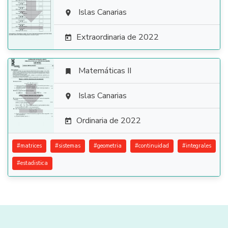

Islas Canarias

Extraordinaria de 2022

Matemáticas II


Islas Canarias

Ordinaria de 2022

#
matrices
#
sistemas
#
geometria
#
continuidad
#
integrales
#
estadistica