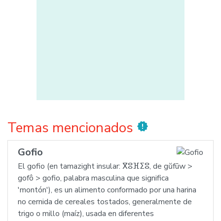
Temas mencionados
new_releases
Gofio
El gofio (en tamazight insular: ⴳⵓⴼⵉⵓ, de gŭfūw >
gofô > gofio, palabra masculina que significa
'montón'), es un alimento conformado por una harina
no cernida de cereales tostados, generalmente de
trigo o millo (maíz), usada en diferentes