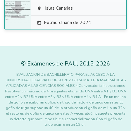

Islas Canarias

Extraordinaria de 2024

©
Exámenes de PAU
,
2015
-2026
EVALUACIÓN DE BACHILLERATO PARA EL ACCESO A LA
UNIVERSIDAD EBAUPAU CURSO 20232024 MATERIA MATEMÁTICAS
APLICADAS A LAS CIENCIAS SOCIALES 4 Convocatoria Instrucciones
Resolver un máximo de 4 preguntas eligiendo UNA entre A1 y B1 UNA
entre A2 y B2 UNA entre A3 y B3 y UNA entre A4 y B4 A1 En un molino
de gofio se elaboran gofios de trigo de millo y de cinco cereales El
gofio de trigo supone un 40 de la producción el gofio de millo un 32 y
el resto es de gofio de cinco cereales A veces algún paquete presenta
un defecto que hace imposible su comercialización Con el gofio de
trigo ocurre en un 12 d…