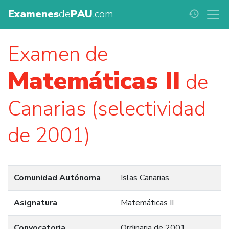
Examenes
de
PAU
.com
history
Examen de
Matemáticas II
de
Canarias (selectividad
de 2001)
Comunidad Autónoma
Islas Canarias
Asignatura
Matemáticas II
Convocatoria
Ordinaria de 2001