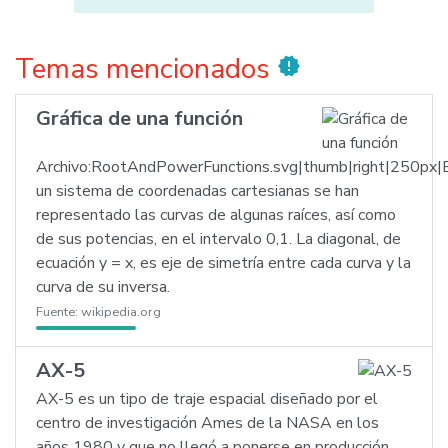
Temas mencionados
new_releases
Gráfica de una función
Archivo:RootAndPowerFunctions.svg|thumb|right|250px|
un sistema de coordenadas cartesianas se han
representado las curvas de algunas raíces, así como
de sus potencias, en el intervalo 0,1. La diagonal, de
ecuación y = x, es eje de simetría entre cada curva y la
curva de su inversa.
Fuente:
wikipedia.org
AX-5
AX-5 es un tipo de traje espacial diseñado por el
centro de investigación Ames de la NASA en los
años 1980 y que no llegó a ponerse en producción.