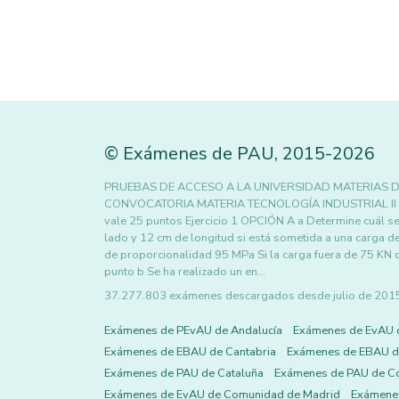
©
Exámenes de PAU
,
2015
-2026
PRUEBAS DE ACCESO A LA UNIVERSIDAD MATERIAS D
CONVOCATORIA MATERIA TECNOLOGÍA INDUSTRIAL II Los 
vale 25 puntos Ejercicio 1 OPCIÓN A a Determine cuál s
lado y 12 cm de longitud si está sometida a una carga d
de proporcionalidad 95 MPa Si la carga fuera de 75 KN
punto b Se ha realizado un en…
37.277.803 exámenes descargados desde julio de 2015 h
Exámenes de PEvAU de Andalucía
Exámenes de EvAU 
Exámenes de EBAU de Cantabria
Exámenes de EBAU de
Exámenes de PAU de Cataluña
Exámenes de PAU de C
Exámenes de EvAU de Comunidad de Madrid
Exámene