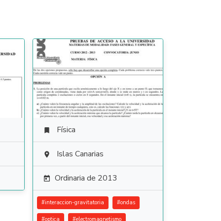
Física

Islas Canarias

Ordinaria de 2013

#
interaccion-gravitatoria
#
ondas
#
optica
#
electromagnetismo