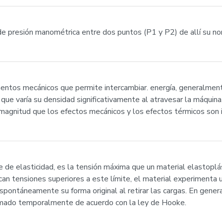
 de presión manométrica entre dos puntos (P1 y P2) de allí su n
ntos mecánicos que permite intercambiar. energía, generalmente
 que varía su densidad significativamente al atravesar la máquina
al magnitud que los efectos mecánicos y los efectos térmicos son
e de elasticidad, es la tensión máxima que un material elastoplá
ican tensiones superiores a este límite, el material experimenta
ontáneamente su forma original al retirar las cargas. En genera
formado temporalmente de acuerdo con la ley de Hooke.