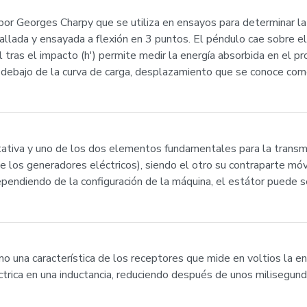
or Georges Charpy que se utiliza en ensayos para determinar la 
lada y ensayada a flexión en 3 puntos. El péndulo cae sobre el d
inal tras el impacto (h') permite medir la energía absorbida en el p
a debajo de la curva de carga, desplazamiento que se conoce como 
rotativa y uno de los dos elementos fundamentales para la trans
 de los generadores eléctricos), siendo el otro su contraparte móvi
ependiendo de la configuración de la máquina, el estátor puede s
mo una característica de los receptores que mide en voltios la e
ctrica en una inductancia, reduciendo después de unos milisegun