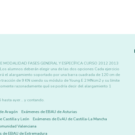
E MODALIDAD FASES GENERAL Y ESPECÍFICA CURSO 2012 2013
alumnos deberán elegir una de las dos opciones Cada ejercicio
erá el alargamiento soportado por una barra cuadrada de 120 cm de
e tracción de 9 KN siendo su módulo de Young E 2 MNcm2 y su límite
 comente razonadamente qué se podría decir del alargamiento 1
asta ayer... y contando.
de Aragón
Exámenes de EBAU de Asturias
 Castilla y León
Exámenes de EvAU de Castilla-La Mancha
omunidad Valenciana
s de EBAU de Extremadura