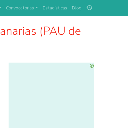
history
Convocatorias
Estadísticas
Blog
anarias (PAU de