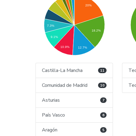
20%
7.3%
18.2%
9.1%
10.9%
12.7%
Castilla-La Mancha
Tec
11
Comunidad de Madrid
Tec
10
Asturias
7
País Vasco
6
Aragón
5