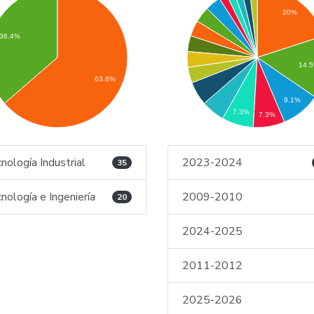
20%
36.4%
14.
63.6%
9.1%
7.3%
7.3%
nología Industrial
2023-2024
35
nología e Ingeniería
2009-2010
20
2024-2025
2011-2012
2025-2026