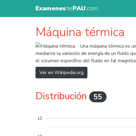
Examenes
de
PAU
.com
Máquina térmica
Una máquina térmica es un
mediante la variación de energía de un fluido qu
el volumen específico del fluido en tal magnit
Ver en Wikipedia.org
Distribución
55
12