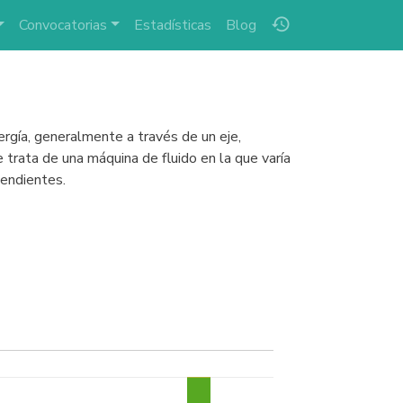
history
Convocatorias
Estadísticas
Blog
rgía, generalmente a través de un eje,
e trata de una máquina de fluido en la que varía
pendientes.