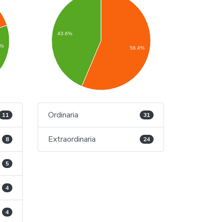
43.6%
5%
56.4%
Ordinaria
11
31
Extraordinaria
8
24
5
4
4