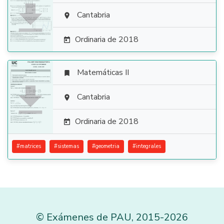

Cantabria

Ordinaria de 2018

Matemáticas II


Cantabria

Ordinaria de 2018

#
matrices
#
sistemas
#
geometria
#
integrales
©
Exámenes de PAU
,
2015
-2026