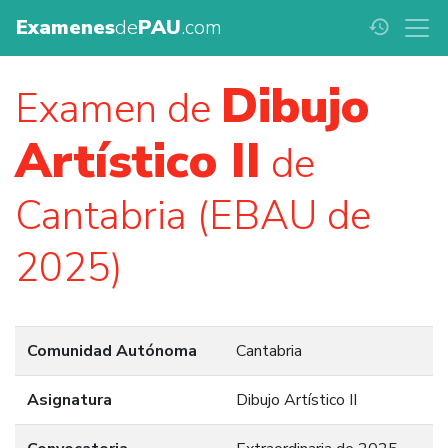
Examenes
de
PAU
.com
history
Dibujo
Examen de
Artístico II
de
Cantabria (EBAU de
2025)
Comunidad Autónoma
Cantabria
Asignatura
Dibujo Artístico II