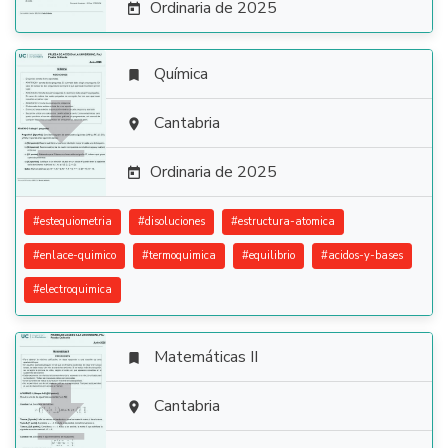
Ordinaria de 2025

Química


Cantabria

Ordinaria de 2025

#
estequiometria
#
disoluciones
#
estructura-atomica
#
enlace-quimico
#
termoquimica
#
equilibrio
#
acidos-y-bases
#
electroquimica
Matemáticas II


Cantabria
