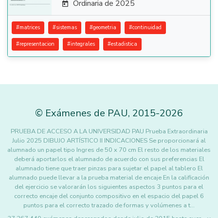
Ordinaria de 2025

#
matrices
#
sistemas
#
geometria
#
continuidad
#
representacion
#
integrales
#
estadistica
©
Exámenes de PAU
,
2015
-2026
PRUEBA DE ACCESO A LA UNIVERSIDAD PAU Prueba Extraordinaria
Julio 2025 DIBUJO ARTÍSTICO II INDICACIONES Se proporcionará al
alumnado un papel tipo Ingres de 50 x 70 cm El resto de los materiales
deberá aportarlos el alumnado de acuerdo con sus preferencias El
alumnado tiene que traer pinzas para sujetar el papel al tablero El
alumnado puede llevar a la prueba material de encaje En la calificación
del ejercicio se valorarán los siguientes aspectos 3 puntos para el
correcto encaje del conjunto compositivo en el espacio del papel 6
puntos para el correcto trazado de formas y volúmenes a t…