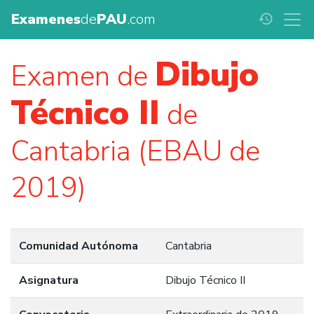
Examenes
de
PAU
.com
history
Dibujo
Examen de
Técnico II
de
Cantabria (EBAU de
2019)
Comunidad Autónoma
Cantabria
Asignatura
Dibujo Técnico II