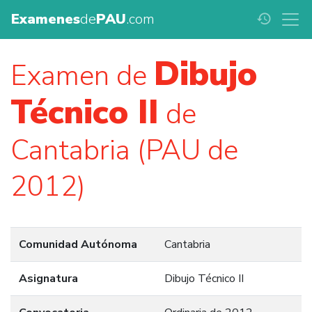
Examenes
de
PAU
.com
history
Dibujo
Examen de
Técnico II
de
Cantabria (PAU de
2012)
Comunidad Autónoma
Cantabria
Asignatura
Dibujo Técnico II