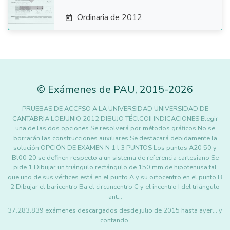
Ordinaria de 2012

©
Exámenes de PAU
,
2015
-2026
PRUEBAS DE ACCFSO A LA UNIVERSIDAD UNIVERSIDAD DE
CANTABRIA LOEJUNIO 2012 DIBUJO TÉClCOII INDICACIONES Elegir
una de las dos opciones Se resolverá por métodos gráficos No se
borrarán las construcciones auxiliares Se destacará debidamente la
solución OPCIÓN DE EXAMEN N 1 l 3 PUNTOS Los puntos A20 50 y
Bl00 20 se definen respecto a un sistema de referencia cartesiano Se
pide 1 Dibujar un triángulo rectángulo de 150 mm de hipotenusa tal
que uno de sus vértices está en el punto A y su ortocentro en el punto B
2 Dibujar el baricentro Ba el circuncentro C y el incentro I del triángulo
ant…
37.283.839 exámenes descargados desde julio de 2015 hasta ayer... y
contando.