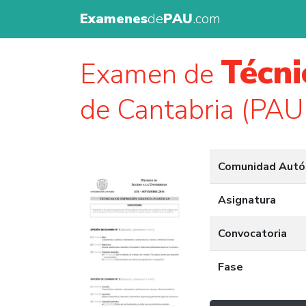
Examenes
de
PAU
.com
Técni
Examen de
de Cantabria (PAU
Comunidad Aut
Asignatura
Convocatoria
Fase