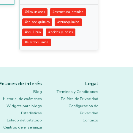
#
disoluciones
#
estructura-atomica
#
enlace-quimico
#
termoquimica
#
equilibrio
#
acidos-y-bases
#
electroquimica
Enlaces de interés
Legal
Blog
Términos y Condiciones
Historial de exámenes
Política de Privacidad
Widgets para blogs
Configuración de
Estadísticas
Privacidad
Estado del catálogo
Contacto
Centros de enseñanza