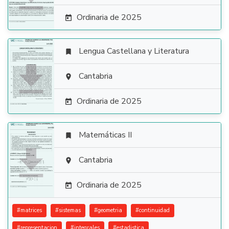
Ordinaria de 2025

Lengua Castellana y Literatura


Cantabria

Ordinaria de 2025

Matemáticas II


Cantabria

Ordinaria de 2025

#
matrices
#
sistemas
#
geometria
#
continuidad
#
representacion
#
integrales
#
estadistica