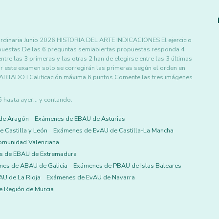
naria Junio 2026 HISTORIA DEL ARTE INDICACIONES El ejercicio
puestas De las 6 preguntas semiabiertas propuestas responda 4
tre las 3 primeras y las otras 2 han de elegirse entre las 3 últimas
r este examen solo se corregirán las primeras según el orden en
PARTADO I Calificación máxima 6 puntos Comente las tres imágenes
asta ayer... y contando.
de Aragón
Exámenes de EBAU de Asturias
 Castilla y León
Exámenes de EvAU de Castilla-La Mancha
omunidad Valenciana
s de EBAU de Extremadura
es de ABAU de Galicia
Exámenes de PBAU de Islas Baleares
U de La Rioja
Exámenes de EvAU de Navarra
 Región de Murcia