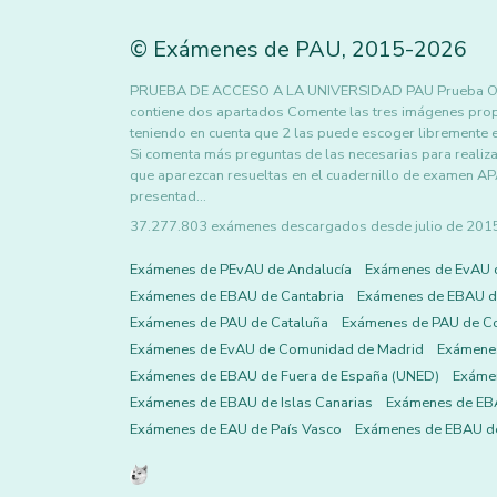
©
Exámenes de PAU
,
2015
-2026
PRUEBA DE ACCESO A LA UNIVERSIDAD PAU Prueba Ordi
contiene dos apartados Comente las tres imágenes pro
teniendo en cuenta que 2 las puede escoger libremente en
Si comenta más preguntas de las necesarias para realiza
que aparezcan resueltas en el cuadernillo de examen A
presentad…
37.277.803 exámenes descargados desde julio de 2015 h
Exámenes de PEvAU de Andalucía
Exámenes de EvAU 
Exámenes de EBAU de Cantabria
Exámenes de EBAU de
Exámenes de PAU de Cataluña
Exámenes de PAU de C
Exámenes de EvAU de Comunidad de Madrid
Exámene
Exámenes de EBAU de Fuera de España (UNED)
Exámen
Exámenes de EBAU de Islas Canarias
Exámenes de EBA
Exámenes de EAU de País Vasco
Exámenes de EBAU de