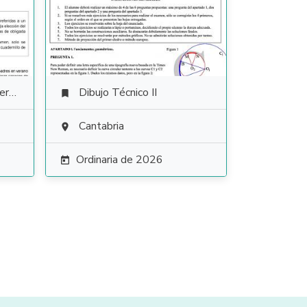
ura
Dibujo Técnico II

Cantabria

Ordinaria de 2026
