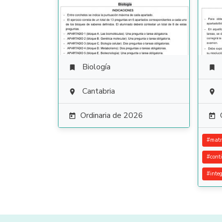
Biología


Cantabria


Ordinaria de 2026


#
matr
#
cont
#
inte