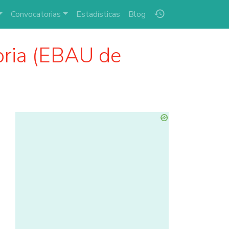
history
Convocatorias
Estadísticas
Blog
ria (EBAU de