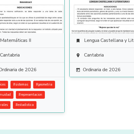
Matemáticas II
Lengua Castellana y Literat

Cantabria
Cantabria

Ordinaria de 2026
Ordinaria de 2026

ices
#
sistemas
#
geometria
inuidad
#
representacion
grales
#
estadistica