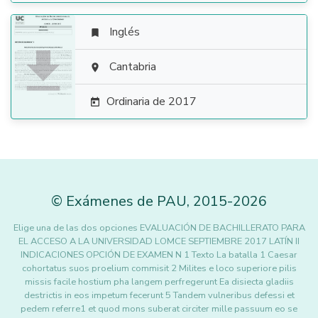
Inglés


Cantabria

Ordinaria de 2017

©
Exámenes de PAU
,
2015
-2026
Elige una de las dos opciones EVALUACIÓN DE BACHILLERATO PARA
EL ACCESO A LA UNIVERSIDAD LOMCE SEPTIEMBRE 2017 LATÍN II
INDICACIONES OPCIÓN DE EXAMEN N 1 Texto La batalla 1 Caesar
cohortatus suos proelium commisit 2 Milites e loco superiore pilis
missis facile hostium pha langem perfregerunt Ea disiecta gladiis
destrictis in eos impetum fecerunt 5 Tandem vulneribus defessi et
pedem referre1 et quod mons suberat circiter mille passuum eo se