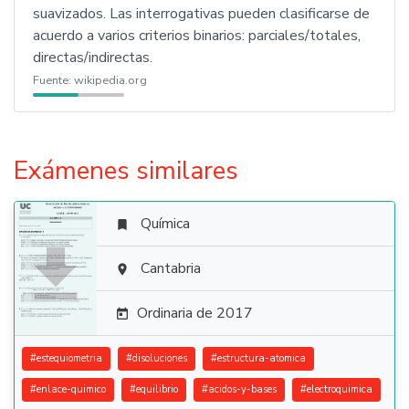
suavizados. Las interrogativas pueden clasificarse de
acuerdo a varios criterios binarios: parciales/totales,
directas/indirectas.
Fuente:
wikipedia.org
Exámenes similares
Química


Cantabria

Ordinaria de 2017

#
estequiometria
#
disoluciones
#
estructura-atomica
#
enlace-quimico
#
equilibrio
#
acidos-y-bases
#
electroquimica