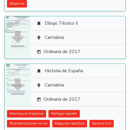
#
organica
Dibujo Técnico II


Cantabria

Ordinaria de 2017

Historia de España


Cantabria

Ordinaria de 2017

#
monarquia-hispanica
#
antiguo-regimen
#
transformaciones-xix-xx
#
segunda-republica
#
guerra-civil