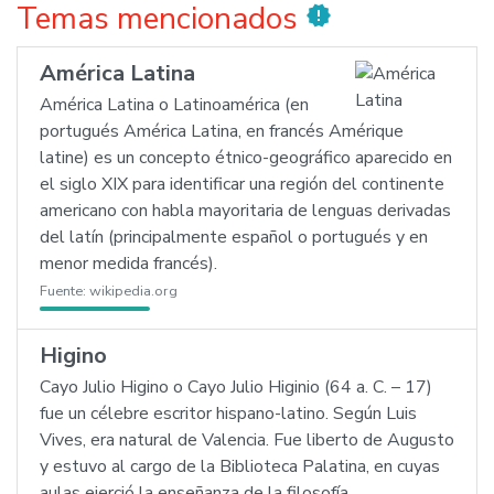
Temas mencionados
new_releases
América Latina
América Latina o Latinoamérica (en
portugués América Latina, en francés Amérique
latine) es un concepto étnico-geográfico aparecido en
el siglo XIX para identificar una región del continente
americano con habla mayoritaria de lenguas derivadas
del latín (principalmente español o portugués y en
menor medida francés).
Fuente:
wikipedia.org
Higino
Cayo Julio Higino o Cayo Julio Higinio (64 a. C. – 17)
fue un célebre escritor hispano-latino. Según Luis
Vives, era natural de Valencia. Fue liberto de Augusto
y estuvo al cargo de la Biblioteca Palatina, en cuyas
aulas ejerció la enseñanza de la filosofía.