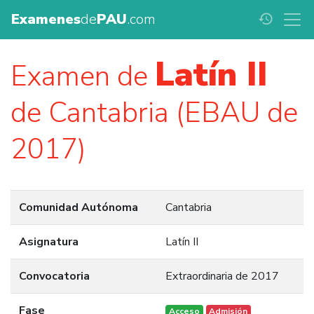
Examenes
de
PAU
.com
history
Latín II
Examen de
de Cantabria (EBAU de
2017)
Comunidad Autónoma
Cantabria
Asignatura
Latín II
Convocatoria
Extraordinaria de 2017
Fase
Acceso
Admisión