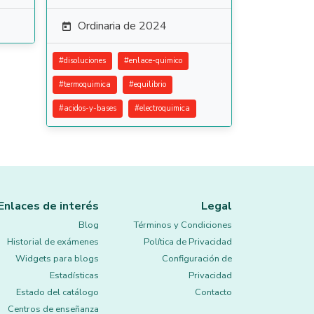
Ordinaria de 2024

#
disoluciones
#
enlace-quimico
#
termoquimica
#
equilibrio
#
acidos-y-bases
#
electroquimica
Enlaces de interés
Legal
Blog
Términos y Condiciones
Historial de exámenes
Política de Privacidad
Widgets para blogs
Configuración de
Estadísticas
Privacidad
Estado del catálogo
Contacto
Centros de enseñanza