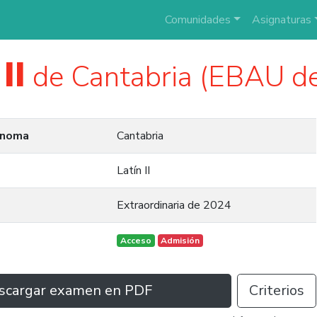
Comunidades
Asignaturas
II
de Cantabria (EBAU d
ónoma
Cantabria
Latín II
Extraordinaria de 2024
Acceso
Admisión
scargar examen en PDF
Criterios