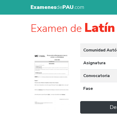
Examenes
de
PAU
.com
Latín 
Examen de
Comunidad Aut
Asignatura
Convocatoria
Fase
De