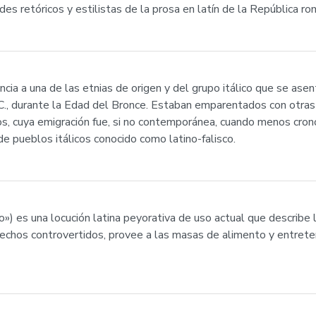
s retóricos y estilistas de la prosa en latín de la República ro
rencia a una de las etnias de origen y del grupo itálico que se asen
 a. C., durante la Edad del Bronce. Estaban emparentados con otras
scos, cuya emigración fue, si no contemporánea, cuando menos cro
e pueblos itálicos conocido como latino-falisco.
o») es una locución latina peyorativa de uso actual que describe l
hechos controvertidos, provee a las masas de alimento y entreten