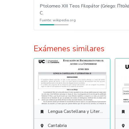
Ptolomeo XIII Teos Filopátor (Griego: Πτολ
C.
Fuente:
wikipedia.org
Exámenes similares
Lengua Castellana y Literatura


Cantabria

