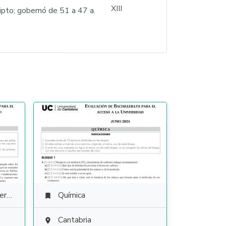
ipto; gobernó de 51 a 47 a.
ura
Química

Cantabria
