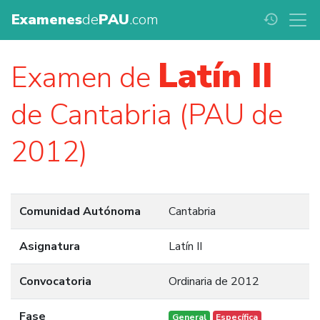
Examenes
de
PAU
.com
history
Latín II
Examen de
de Cantabria (PAU de
2012)
Comunidad Autónoma
Cantabria
Asignatura
Latín II
Convocatoria
Ordinaria de 2012
Fase
General
Específica