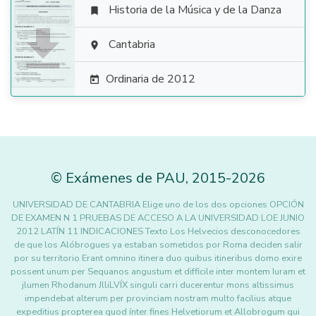
Historia de la Música y de la Danza


Cantabria

Ordinaria de 2012

©
Exámenes de PAU
,
2015
-2026
UNIVERSIDAD DE CANTABRIA Elige uno de los dos opciones OPCIÓN
DE EXAMEN N 1 PRUEBAS DE ACCESO A LA UNIVERSIDAD LOE JUNIO
2012 LATÍN 11 INDICACIONES Texto Los Helvecios desconocedores
de que los Alóbrogues ya estaban sometidos por Roma deciden salir
por su territorio Erant omnino itinera duo quibus itineribus domo exire
possent unum per Sequanos angustum et difficile inter montem Iuram et
jlumen Rhodanum JlliLVÍX singuli carri ducerentur mons altissimus
impendebat alterum per provinciam nostram multo facilius atque
expeditius propterea quod ínter fines Helvetiorum et Allobrogum qui