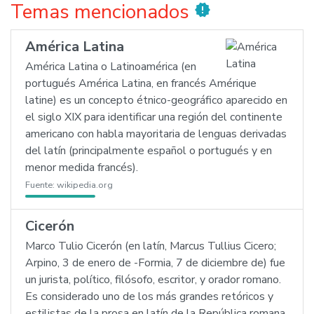
Temas mencionados
new_releases
América Latina
América Latina o Latinoamérica (en
portugués América Latina, en francés Amérique
latine) es un concepto étnico-geográfico aparecido en
el siglo XIX para identificar una región del continente
americano con habla mayoritaria de lenguas derivadas
del latín (principalmente español o portugués y en
menor medida francés).
Fuente:
wikipedia.org
Cicerón
Marco Tulio Cicerón (en latín, Marcus Tullius Cicero;
Arpino, 3 de enero de -Formia, 7 de diciembre de) fue
un jurista, político, filósofo, escritor, y orador romano.
Es considerado uno de los más grandes retóricos y
estilistas de la prosa en latín de la República romana.