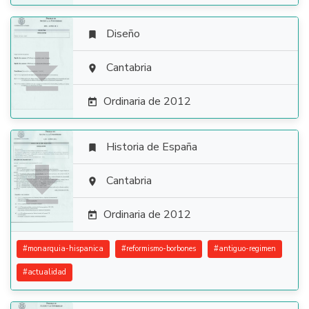
Diseño


Cantabria

Ordinaria de 2012

Historia de España


Cantabria

Ordinaria de 2012

#
monarquia-hispanica
#
reformismo-borbones
#
antiguo-regimen
#
actualidad