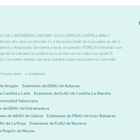
D DE CANTABRIA LOEJUNIO 2012 LENGUA CASTELLANA Y
las dos que se ofrecen 2 La duración total de la pruebo es de 1
na y Angustias Se siente crecer el tumulto PONCIA Entrando con
e la Librada la soltera tuvo un hijo no se sabe con quién 5
tó y lo metió debajo de unas piedras pero unos perros con más
asta ayer... y contando.
de Aragón
Exámenes de EBAU de Asturias
 Castilla y León
Exámenes de EvAU de Castilla-La Mancha
omunidad Valenciana
s de EBAU de Extremadura
es de ABAU de Galicia
Exámenes de PBAU de Islas Baleares
U de La Rioja
Exámenes de EvAU de Navarra
 Región de Murcia