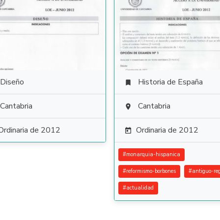
Diseño
Historia de España

Cantabria
Cantabria

Ordinaria de 2012
Ordinaria de 2012

#
monarquia-hispanica
#
reformismo-borbones
#
antiguo-re
#
actualidad