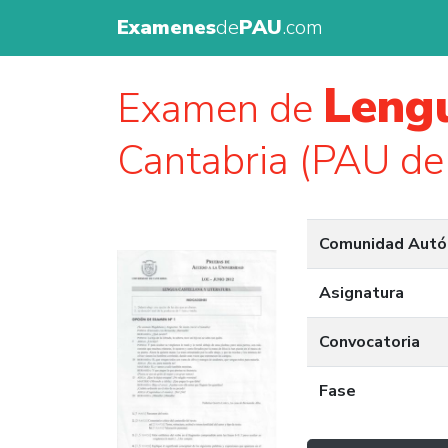
Examenes
de
PAU
.com
Lengu
Examen de
Cantabria (PAU de
Comunidad Aut
Asignatura
Convocatoria
Fase