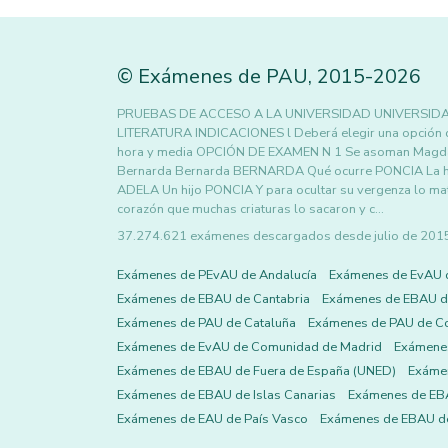
©
Exámenes de PAU
,
2015
-2026
PRUEBAS DE ACCESO A LA UNIVERSIDAD UNIVERSIDA
LITERATURA INDICACIONES l Deberá elegir una opción de 
hora y media OPCIÓN DE EXAMEN N 1 Se asoman Magdale
Bernarda Bernarda BERNARDA Qué ocurre PONCIA La hija d
ADELA Un hijo PONCIA Y para ocultar su vergenza lo ma
corazón que muchas criaturas lo sacaron y c…
37.274.621 exámenes descargados desde julio de 2015 h
Exámenes de PEvAU de Andalucía
Exámenes de EvAU 
Exámenes de EBAU de Cantabria
Exámenes de EBAU de
Exámenes de PAU de Cataluña
Exámenes de PAU de C
Exámenes de EvAU de Comunidad de Madrid
Exámene
Exámenes de EBAU de Fuera de España (UNED)
Exámen
Exámenes de EBAU de Islas Canarias
Exámenes de EBA
Exámenes de EAU de País Vasco
Exámenes de EBAU de