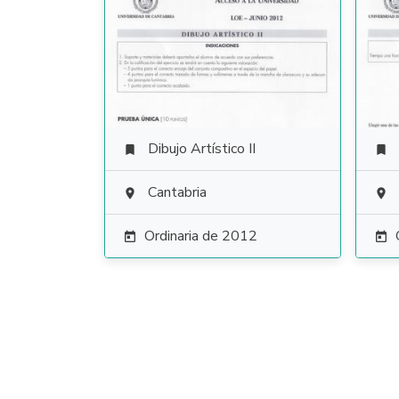
Dibujo Artístico II


Cantabria


Ordinaria de 2012

