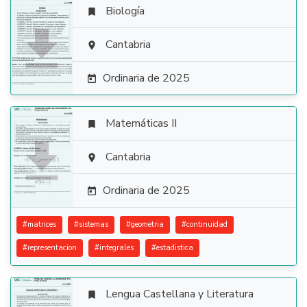
Biología


Cantabria

Ordinaria de 2025

Matemáticas II


Cantabria

Ordinaria de 2025

#
matrices
#
sistemas
#
geometria
#
continuidad
#
representacion
#
integrales
#
estadistica
Lengua Castellana y Literatura
