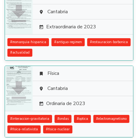

Cantabria

Extraordinaria de 2023

#
monarquia-hispanica
#
antiguo-regimen
#
restauracion-borbonica
#
actualidad
Física


Cantabria

Ordinaria de 2023

#
interaccion-gravitatoria
#
ondas
#
optica
#
electromagnetismo
#
fisica-relativista
#
fisica-nuclear