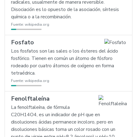
radicales, usualmente de manera reversible.
Disociación es lo opuesto de la asociación, síntesis
química o a la recombinación.
Fuente:
wikipedia.org
Fosfato
Los fosfatos son las sales o los ésteres del ácido
fosfórico. Tienen en común un átomo de fósforo
rodeado por cuatro átomos de oxígeno en forma
tetraédrica.
Fuente:
wikipedia.org
Fenolftaleína
La fenolftaleína, de fórmula
C20H14O4, es un indicador de pH que en
disoluciones ácidas permanece incoloro, pero en
disoluciones básicas toma un color rosado con un
punto de viraje entre pH=8,2 (incoloro) y pH=10