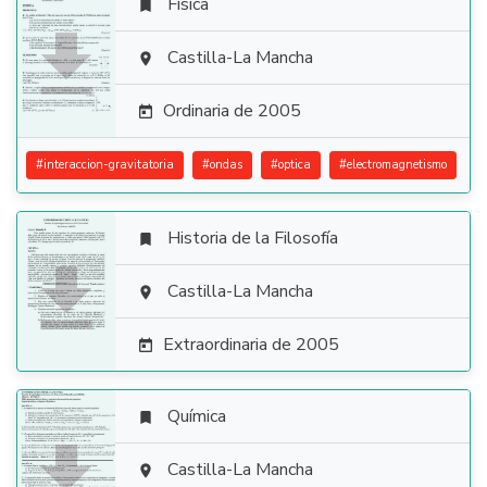
Física


Castilla-La Mancha

Ordinaria de 2005

#
interaccion-gravitatoria
#
ondas
#
optica
#
electromagnetismo
Historia de la Filosofía


Castilla-La Mancha

Extraordinaria de 2005

Química


Castilla-La Mancha
