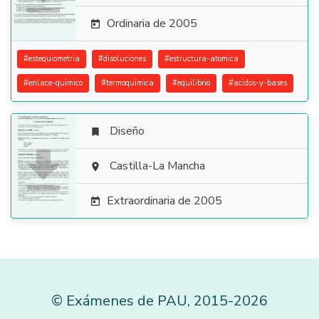
Ordinaria de 2005

#
estequiometria
#
disoluciones
#
estructura-atomica
#
enlace-quimico
#
termoquimica
#
equilibrio
#
acidos-y-bases
Diseño


Castilla-La Mancha

Extraordinaria de 2005

©
Exámenes de PAU
,
2015
-2026