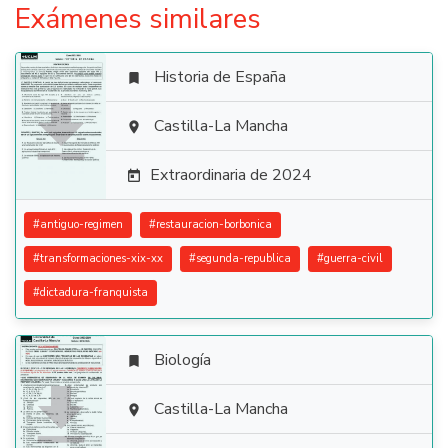
Exámenes similares
Historia de España


Castilla-La Mancha

Extraordinaria de 2024

#
antiguo-regimen
#
restauracion-borbonica
#
transformaciones-xix-xx
#
segunda-republica
#
guerra-civil
#
dictadura-franquista
Biología


Castilla-La Mancha
