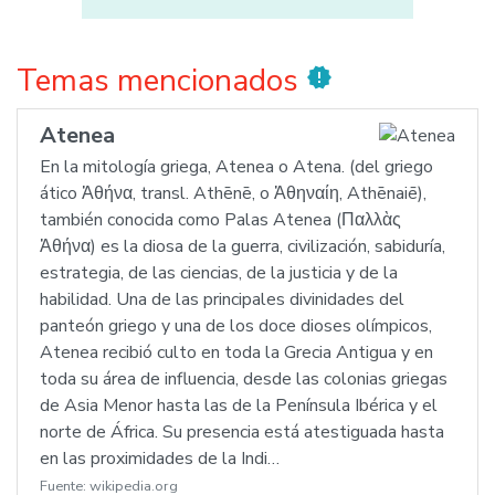
Temas mencionados
new_releases
Atenea
En la mitología griega, Atenea o Atena. (del griego
ático Ἀθήνα, transl. Athēnē, o Ἀθηναίη, Athēnaiē),
también conocida como Palas Atenea (Παλλὰς
Ἀθήνα) es la diosa de la guerra, civilización, sabiduría,
estrategia, de las ciencias, de la justicia y de la
habilidad. Una de las principales divinidades del
panteón griego y una de los doce dioses olímpicos,
Atenea recibió culto en toda la Grecia Antigua y en
toda su área de influencia, desde las colonias griegas
de Asia Menor hasta las de la Península Ibérica y el
norte de África. Su presencia está atestiguada hasta
en las proximidades de la Indi…
Fuente:
wikipedia.org