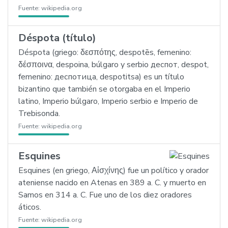
Fuente:
wikipedia.org
Déspota (título)
Déspota (griego: δεσπότης, despotēs, femenino:
δέσποινα, despoina, búlgaro y serbio деспот, despot,
femenino: деспотица, despotitsa) es un título
bizantino que también se otorgaba en el Imperio
latino, Imperio búlgaro, Imperio serbio e Imperio de
Trebisonda.
Fuente:
wikipedia.org
Esquines
Esquines (en griego, Αἰσχίνης) fue un político y orador
ateniense nacido en Atenas en 389 a. C. y muerto en
Samos en 314 a. C. Fue uno de los diez oradores
áticos.
Fuente:
wikipedia.org