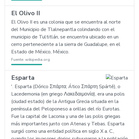
El Olivo II
El Olivo II es una colonia que se encuentra al norte
del Municipio de Tlalnepantla colindando con el
municipio de Tultitlán, se encuentra ubicado en un
cerro perteneciente a la sierra de Guadalupe, en el
Estado de México, México.
Fuente:
wikipedia.org
Esparta
'. Esparta (Dórico Σπάρτα; Ático Σπάρτη Spártē), o
Lacedemonia (en griego Λακεδαιμονία), era una polis
(ciudad estado) de la Antigua Grecia situada en la
península del Peloponeso a orillas del río Eurotas.
Fue la capital de Laconia y una de las polis griegas
más importantes junto con Atenas y Tebas. Esparta
surgió como una entidad política en siglo X a. C.,
cuando los invasores dorios subyugaron a la población