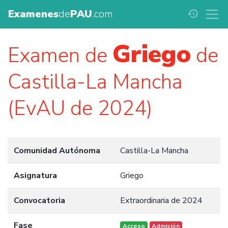
Examenes
de
PAU
.com
history
Griego
Examen de
de
Castilla-La Mancha
(EvAU de 2024)
Comunidad Autónoma
Castilla-La Mancha
Asignatura
Griego
Convocatoria
Extraordinaria de 2024
Fase
Acceso
Admisión