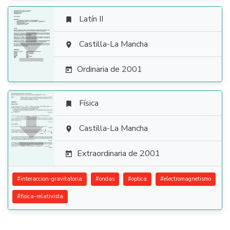
Latín II


Castilla-La Mancha

Ordinaria de 2001

Física


Castilla-La Mancha

Extraordinaria de 2001

#
interaccion-gravitatoria
#
ondas
#
optica
#
electromagnetismo
#
fisica-relativista