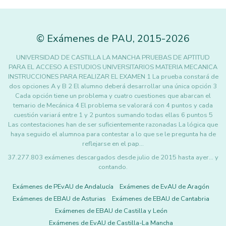
©
Exámenes de PAU
,
2015
-2026
UNIVERSIDAD DE CASTILLA LA MANCHA PRUEBAS DE APTITUD
PARA EL ACCESO A ESTUDIOS UNIVERSITARIOS MATERIA MECANICA
INSTRUCCIONES PARA REALIZAR EL EXAMEN 1 La prueba constará de
dos opciones A y B 2 El alumno deberá desarrollar una única opción 3
Cada opción tiene un problema y cuatro cuestiones que abarcan el
temario de Mecánica 4 El problema se valorará con 4 puntos y cada
cuestión variará entre 1 y 2 puntos sumando todas ellas 6 puntos 5
Las contestaciones han de ser suficientemente razonadas La lógica que
haya seguido el alumnoa para contestar a lo que se le pregunta ha de
reflejarse en el pap…
37.277.803 exámenes descargados desde julio de 2015 hasta ayer... y
contando.
Exámenes de PEvAU de Andalucía
Exámenes de EvAU de Aragón
Exámenes de EBAU de Asturias
Exámenes de EBAU de Cantabria
Exámenes de EBAU de Castilla y León
Exámenes de EvAU de Castilla-La Mancha