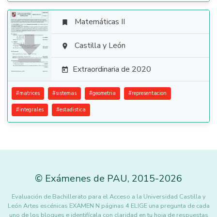
Matemáticas II


Castilla y León

Extraordinaria de 2020

#
matrices
#
sistemas
#
geometria
#
representacion
#
integrales
#
estadistica
©
Exámenes de PAU
,
2015
-2026
Evaluación de Bachillerato para el Acceso a la Universidad Castilla y
León Artes escénicas EXAMEN N páginas 4 ELIGE una pregunta de cada
uno de los bloques e identifícala con claridad en tu hoja de respuestas