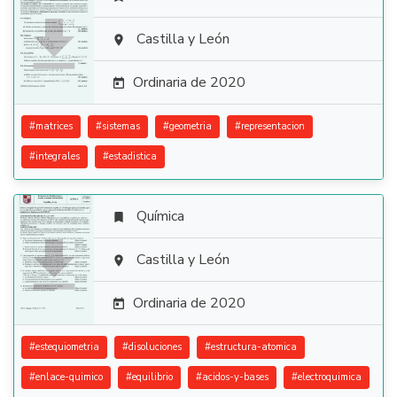

Castilla y León

Ordinaria de 2020

#
matrices
#
sistemas
#
geometria
#
representacion
#
integrales
#
estadistica
Química


Castilla y León

Ordinaria de 2020

#
estequiometria
#
disoluciones
#
estructura-atomica
#
enlace-quimico
#
equilibrio
#
acidos-y-bases
#
electroquimica