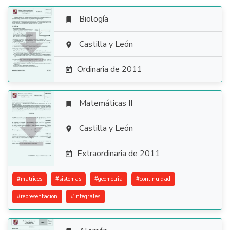
Biología


Castilla y León

Ordinaria de 2011

Matemáticas II


Castilla y León

Extraordinaria de 2011

#
matrices
#
sistemas
#
geometria
#
continuidad
#
representacion
#
integrales