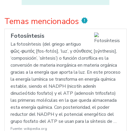
Temas mencionados
new_releases
Fotosíntesis
La fotosíntesis (del griego antiguo
φῶς-φωτός [fos-fotós], ‘luz’, y σύνθεσις [sýnthesis],
‘composición’, ’síntesis’) o función clorofílica es la
conversión de materia inorgánica en materia orgánica
gracias a la energía que aporta la luz. En este proceso
la energía lumínica se transforma en energía química
estable, siendo el NADPH (nicotín adenín
dinucleótido fosfato) y el ATP (adenosín trifosfato)
las primeras moléculas en la que queda almacenada
esta energía química. Con posterioridad, el poder
reductor del NADPH y el potencial energético del
grupo fosfato del ATP se usan para la síntesis de …
Fuente:
wikipedia.org