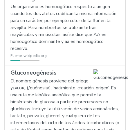
Un organismo es homocigótico respecto a un gen
cuando los dos alelos codifican la misma información
para un carácter, por ejemplo color de la flor en la
arvejilla. Para nombrarlos se utilizan letras
mayúsculas y minúsculas; así se dice que AA es
homocigótico dominante y aa es homocigótico
recesivo.
Fuente:
wikipedia.org
Gluconeogénesis
El nombre génesis proviene del griego
γένεσις (/guénesis/), ‘nacimiento, creación, origen’. Es
una ruta metabólica anabólica que permite la
biosíntesis de glucosa a partir de precursores no
glucídicos. Incluye la utilización de varios aminoácidos,
lactato, piruvato, glicerol y cualquiera de los
intermediarios del ciclo de los ácidos tricarboxílicos (o
ciclo de Krebs) como fuentes de carbono para la vía