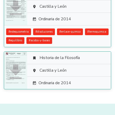

Castilla y León

Ordinaria de 2014

#
estequiometria
#
disoluciones
#
enlace-quimico
#
termoquimica
#
equilibrio
#
acidos-y-bases
Historia de la Filosofía


Castilla y León

Ordinaria de 2014
