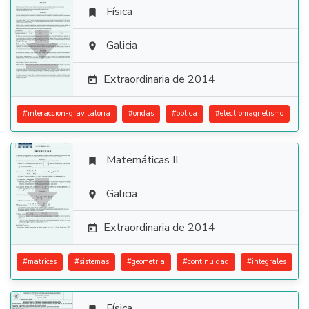
Física


Galicia

Extraordinaria de 2014

#
interaccion-gravitatoria
#
ondas
#
optica
#
electromagnetismo
Matemáticas II


Galicia

Extraordinaria de 2014

#
matrices
#
sistemas
#
geometria
#
continuidad
#
integrales
Física