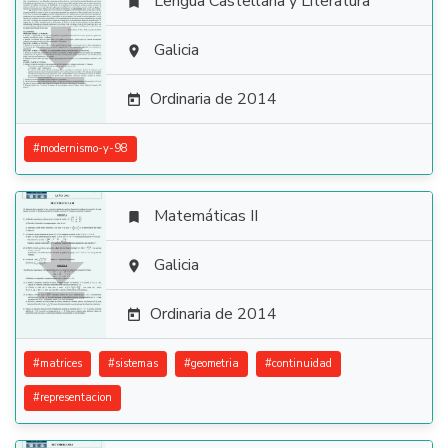
Lengua Castellana y Literatura


Galicia

Ordinaria de 2014

#
modernismo-y-98
Matemáticas II


Galicia

Ordinaria de 2014

#
matrices
#
sistemas
#
geometria
#
continuidad
#
representacion