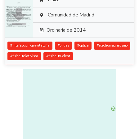


Comunidad de Madrid

Ordinaria de 2014

#
interaccion-gravitatoria
#
ondas
#
optica
#
electromagnetismo
#
fisica-relativista
#
fisica-nuclear