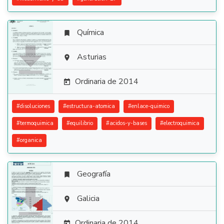
Química


Asturias

Ordinaria de 2014

#
disoluciones
#
estructura-atomica
#
enlace-quimico
#
termoquimica
#
equilibrio
#
acidos-y-bases
#
electroquimica
#
organica
Geografía


Galicia

Ordinaria de 2014
