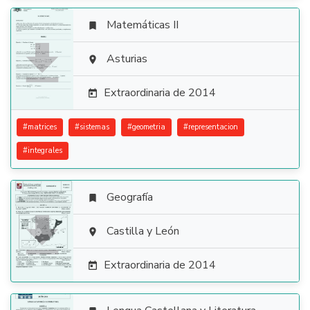
Matemáticas II


Asturias

Extraordinaria de 2014

#
matrices
#
sistemas
#
geometria
#
representacion
#
integrales
Geografía


Castilla y León

Extraordinaria de 2014
