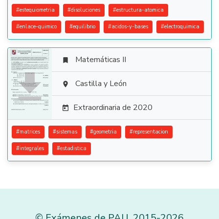
#
estequiometria
#
disoluciones
#
estructura-atomica
#
enlace-quimico
#
equilibrio
#
acidos-y-bases
#
electroquimica
Matemáticas II


Castilla y León

Extraordinaria de 2020

#
matrices
#
sistemas
#
geometria
#
representacion
#
integrales
#
estadistica
©
Exámenes de PAU
,
2015
-2026