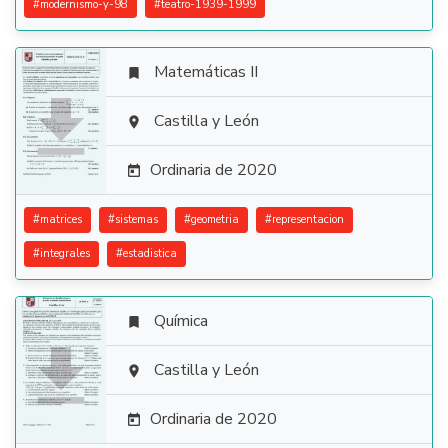
#
modernismo-y-98
#
teatro-1939-1999
Matemáticas II


Castilla y León

Ordinaria de 2020

#
matrices
#
sistemas
#
geometria
#
representacion
#
integrales
#
estadistica
Química


Castilla y León

Ordinaria de 2020
