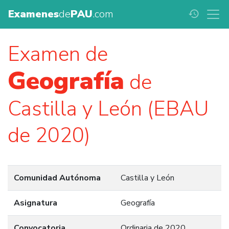
Examenes
de
PAU
.com
history
Examen de
Geografía
de
Castilla y León (EBAU
de 2020)
Comunidad Autónoma
Castilla y León
Asignatura
Geografía
Convocatoria
Ordinaria de 2020