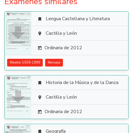
Exámenes similares
Lengua Castellana y Literatura


Castilla y León

Ordinaria de 2012

#
teatro-1939-1999
#
ensayo
Historia de la Música y de la Danza


Castilla y León

Ordinaria de 2012

Geografía
