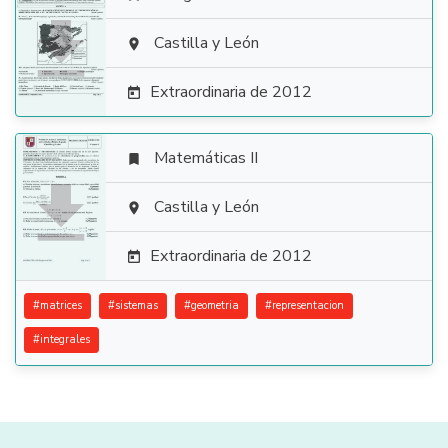

Castilla y León

Extraordinaria de 2012

Matemáticas II


Castilla y León

Extraordinaria de 2012

#
matrices
#
sistemas
#
geometria
#
representacion
#
integrales