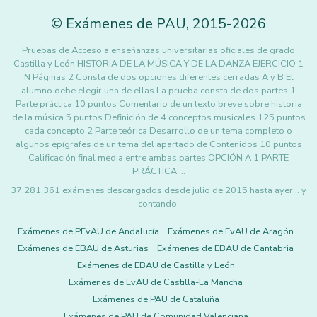
©
Exámenes de PAU
,
2015
-2026
Pruebas de Acceso a enseñanzas universitarias oficiales de grado
Castilla y León HISTORIA DE LA MÚSICA Y DE LA DANZA EJERCICIO 1
N Páginas 2 Consta de dos opciones diferentes cerradas A y B El
alumno debe elegir una de ellas La prueba consta de dos partes 1
Parte práctica 10 puntos Comentario de un texto breve sobre historia
de la música 5 puntos Definición de 4 conceptos musicales 125 puntos
cada concepto 2 Parte teórica Desarrollo de un tema completo o
algunos epígrafes de un tema del apartado de Contenidos 10 puntos
Calificación final media entre ambas partes OPCIÓN A 1 PARTE
PRÁCTICA …
37.281.361 exámenes descargados desde julio de 2015 hasta ayer... y
contando.
Exámenes de PEvAU de Andalucía
Exámenes de EvAU de Aragón
Exámenes de EBAU de Asturias
Exámenes de EBAU de Cantabria
Exámenes de EBAU de Castilla y León
Exámenes de EvAU de Castilla-La Mancha
Exámenes de PAU de Cataluña
Exámenes de PAU de Comunidad Valenciana