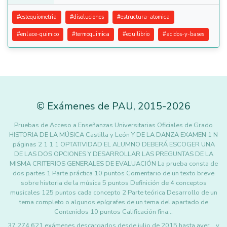
#
estequiometria
#
disoluciones
#
estructura-atomica
#
enlace-quimico
#
termoquimica
#
equilibrio
#
acidos-y-bases
©
Exámenes de PAU
,
2015
-2026
Pruebas de Acceso a Enseñanzas Universitarias Oficiales de Grado
HISTORIA DE LA MÚSICA Castilla y León Y DE LA DANZA EXAMEN 1 N
páginas 2 1 1 1 OPTATIVIDAD EL ALUMNO DEBERÁ ESCOGER UNA
DE LAS DOS OPCIONES Y DESARROLLAR LAS PREGUNTAS DE LA
MISMA CRITERIOS GENERALES DE EVALUACIÓN La prueba consta de
dos partes 1 Parte práctica 10 puntos Comentario de un texto breve
sobre historia de la música 5 puntos Definición de 4 conceptos
musicales 125 puntos cada concepto 2 Parte teórica Desarrollo de un
tema completo o algunos epígrafes de un tema del apartado de
Contenidos 10 puntos Calificación fina…
37.274.621 exámenes descargados desde julio de 2015 hasta ayer... y