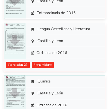

Castilla y León

Extraordinaria de 2016

Lengua Castellana y Literatura


Castilla y León

Ordinaria de 2016

#
generacion-27
#
romanticismo
Química


Castilla y León

Ordinaria de 2016
