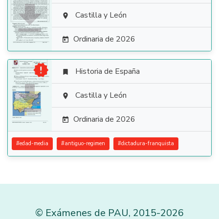

Castilla y León

Ordinaria de 2026


Historia de España


Castilla y León

Ordinaria de 2026

#
edad-media
#
antiguo-regimen
#
dictadura-franquista
©
Exámenes de PAU
,
2015
-2026