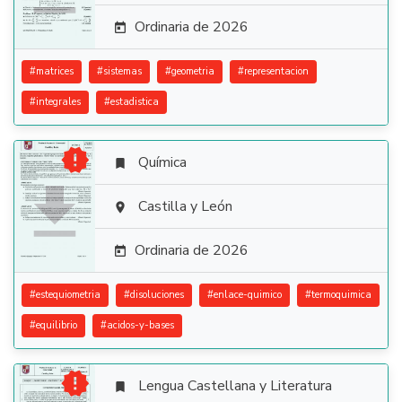
Ordinaria de 2026

#
matrices
#
sistemas
#
geometria
#
representacion
#
integrales
#
estadistica

Química


Castilla y León

Ordinaria de 2026

#
estequiometria
#
disoluciones
#
enlace-quimico
#
termoquimica
#
equilibrio
#
acidos-y-bases

Lengua Castellana y Literatura
