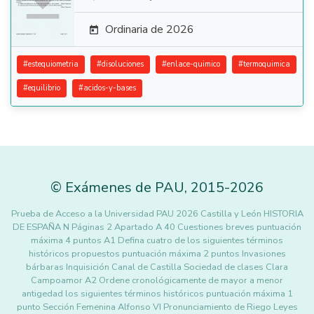

Ordinaria de 2026

#
estequiometria
#
disoluciones
#
enlace-quimico
#
termoquimica
#
equilibrio
#
acidos-y-bases
©
Exámenes de PAU
,
2015
-2026
Prueba de Acceso a la Universidad PAU 2026 Castilla y León HISTORIA
DE ESPAÑA N Páginas 2 Apartado A 40 Cuestiones breves puntuación
máxima 4 puntos A1 Defina cuatro de los siguientes términos
históricos propuestos puntuación máxima 2 puntos Invasiones
bárbaras Inquisición Canal de Castilla Sociedad de clases Clara
Campoamor A2 Ordene cronológicamente de mayor a menor
antigedad los siguientes términos históricos puntuación máxima 1
punto Sección Femenina Alfonso VI Pronunciamiento de Riego Leyes