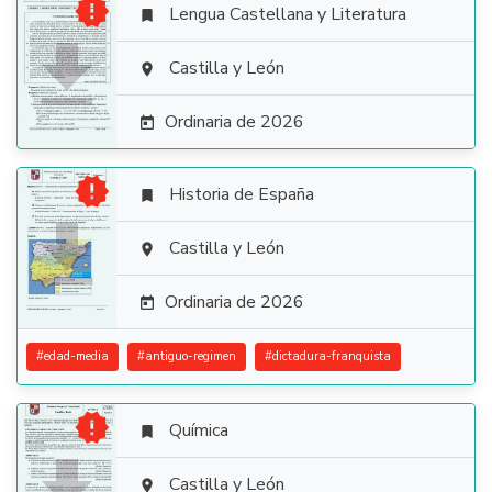

Lengua Castellana y Literatura


Castilla y León

Ordinaria de 2026


Historia de España


Castilla y León

Ordinaria de 2026

#
edad-media
#
antiguo-regimen
#
dictadura-franquista

Química

Castilla y León
