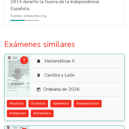
1814 durante la Guerra de la Independencia
Española.
Fuente:
wikipedia.org
Exámenes similares

Matemáticas II


Castilla y León

Ordinaria de 2026

#
matrices
#
sistemas
#
geometria
#
representacion
#
integrales
#
estadistica