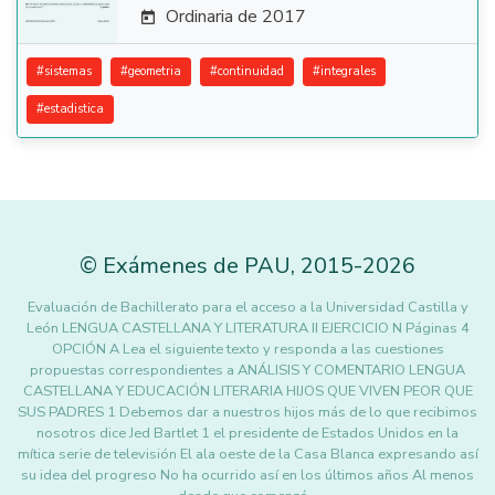
Ordinaria de 2017

#
sistemas
#
geometria
#
continuidad
#
integrales
#
estadistica
©
Exámenes de PAU
,
2015
-2026
Evaluación de Bachillerato para el acceso a la Universidad Castilla y
León LENGUA CASTELLANA Y LITERATURA II EJERCICIO N Páginas 4
OPCIÓN A Lea el siguiente texto y responda a las cuestiones
propuestas correspondientes a ANÁLISIS Y COMENTARIO LENGUA
CASTELLANA Y EDUCACIÓN LITERARIA HIJOS QUE VIVEN PEOR QUE
SUS PADRES 1 Debemos dar a nuestros hijos más de lo que recibimos
nosotros dice Jed Bartlet 1 el presidente de Estados Unidos en la
mítica serie de televisión El ala oeste de la Casa Blanca expresando así
su idea del progreso No ha ocurrido así en los últimos años Al menos