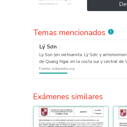
De
Temas mencionados
new_releases
Lý Sơn
Ly Son (en vietnamita: Lý Sơn; y anteriormen
de Quang Ngai, en la costa sur y central de 
Fuente:
wikipedia.org
Exámenes similares