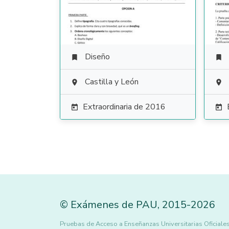
Diseño


Castilla y León


Extraordinaria de 2016


©
Exámenes de PAU
,
2015
-2026
Pruebas de Acceso a Enseñanzas Universitarias Oficia