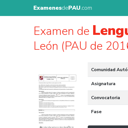
Examenes
de
PAU
.com
Lengu
Examen de
León (PAU de 201
Comunidad Aut
Asignatura
Convocatoria
Fase