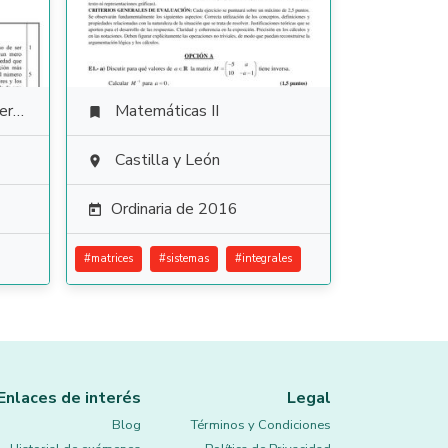
ura
Matemáticas II

Castilla y León

Ordinaria de 2016

#
matrices
#
sistemas
#
integrales
Enlaces de interés
Legal
Blog
Términos y Condiciones