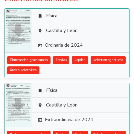
Física


Castilla y León

Ordinaria de 2024

#
interaccion-gravitatoria
#
ondas
#
optica
#
electromagnetismo
#
fisica-relativista
Física


Castilla y León

Extraordinaria de 2024
