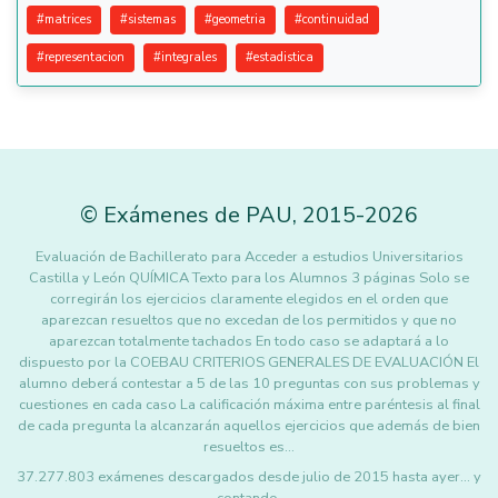
#
matrices
#
sistemas
#
geometria
#
continuidad
#
representacion
#
integrales
#
estadistica
©
Exámenes de PAU
,
2015
-2026
Evaluación de Bachillerato para Acceder a estudios Universitarios
Castilla y León QUÍMICA Texto para los Alumnos 3 páginas Solo se
corregirán los ejercicios claramente elegidos en el orden que
aparezcan resueltos que no excedan de los permitidos y que no
aparezcan totalmente tachados En todo caso se adaptará a lo
dispuesto por la COEBAU CRITERIOS GENERALES DE EVALUACIÓN El
alumno deberá contestar a 5 de las 10 preguntas con sus problemas y
cuestiones en cada caso La calificación máxima entre paréntesis al final
de cada pregunta la alcanzarán aquellos ejercicios que además de bien
resueltos es…
37.277.803 exámenes descargados desde julio de 2015 hasta ayer... y