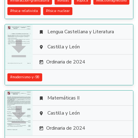
#
interaccion-gravitatoria
#
ondas
#
optica
#
electromagnetismo
#
fisica-relativista
#
fisica-nuclear
Lengua Castellana y Literatura


Castilla y León

Ordinaria de 2024

#
modernismo-y-98
Matemáticas II


Castilla y León

Ordinaria de 2024
