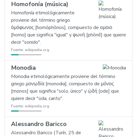
Homofonía (música)
Homofonía etimológicamente
proviene del término griego
ὁμόφωνος [homóphōnos], compuesto de ομοιο
[homo] que significa "igual" y φωνή [phōnḗ] que quiere
decir "sonido".
Fuente:
wikipedia.org
Monodia
Monodia etimológicamente proviene del término
griego μονῳδία [monodia], compuesto de μόνος
[monos] que significa "solo, único" y ᾠδή [ode] que
quiere decir "oda, canto".
Fuente:
wikipedia.org
Alessandro Baricco
Alessandro Baricco (Turín, 25 de