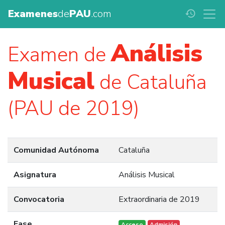
Examenes
de
PAU
.com
history
Análisis
Examen de
Musical
de Cataluña
(PAU de 2019)
Comunidad Autónoma
Cataluña
Asignatura
Análisis Musical
Convocatoria
Extraordinaria de 2019
Fase
Acceso
Admisión