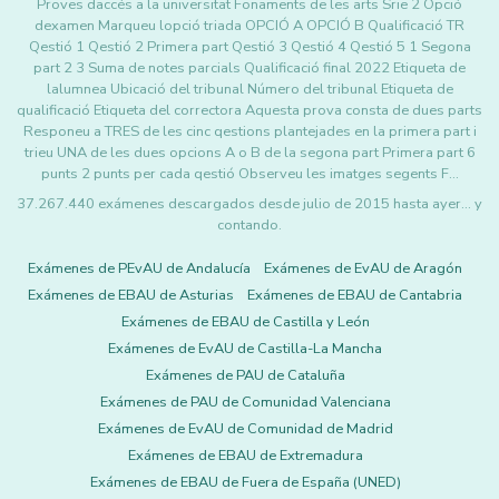
Proves daccés a la universitat Fonaments de les arts Srie 2 Opció
dexamen Marqueu lopció triada OPCIÓ A OPCIÓ B Qualificació TR
Qestió 1 Qestió 2 Primera part Qestió 3 Qestió 4 Qestió 5 1 Segona
part 2 3 Suma de notes parcials Qualificació final 2022 Etiqueta de
lalumnea Ubicació del tribunal Número del tribunal Etiqueta de
qualificació Etiqueta del correctora Aquesta prova consta de dues parts
Responeu a TRES de les cinc qestions plantejades en la primera part i
trieu UNA de les dues opcions A o B de la segona part Primera part 6
punts 2 punts per cada qestió Observeu les imatges segents F…
37.267.440 exámenes descargados desde julio de 2015 hasta ayer... y
contando.
Exámenes de PEvAU de Andalucía
Exámenes de EvAU de Aragón
Exámenes de EBAU de Asturias
Exámenes de EBAU de Cantabria
Exámenes de EBAU de Castilla y León
Exámenes de EvAU de Castilla-La Mancha
Exámenes de PAU de Cataluña
Exámenes de PAU de Comunidad Valenciana
Exámenes de EvAU de Comunidad de Madrid
Exámenes de EBAU de Extremadura
Exámenes de EBAU de Fuera de España (UNED)