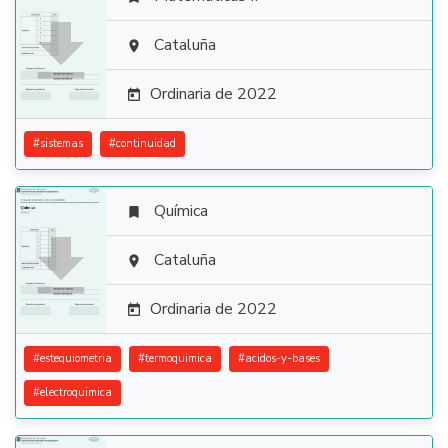

Cataluña

Ordinaria de 2022

#
sistemas
#
continuidad
Química


Cataluña

Ordinaria de 2022

#
estequiometria
#
termoquimica
#
acidos-y-bases
#
electroquimica