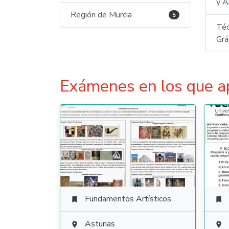
y A
Región de Murcia
5
Téc
Grá
Exámenes en los que a
Fundamentos Artísticos


Asturias

