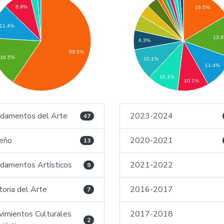
8.9%
16.5%
11.4%
13.
6.3%
59.5%
16.5%
10.1%
11.4%
10.1%
10.1%
damentos del Arte
2023-2024
47
eño
2020-2021
13
damentos Artísticos
2021-2022
9
toria del Arte
2016-2017
7
imientos Culturales
2017-2018
2