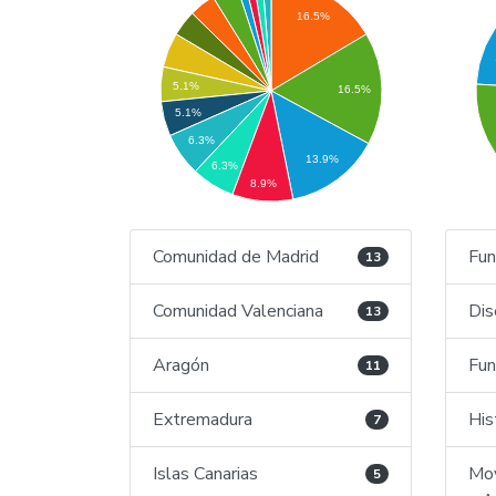
16.5%
5.1%
16.5%
5.1%
6.3%
13.9%
6.3%
8.9%
Comunidad de Madrid
Fun
13
Comunidad Valenciana
Dis
13
Aragón
Fun
11
Extremadura
His
7
Islas Canarias
Mov
5