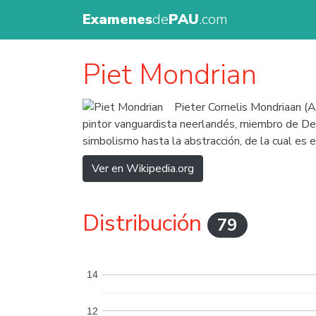
Examenes
de
PAU
.com
Piet Mondrian
Pieter Cornelis Mondriaan (
pintor vanguardista neerlandés, miembro de De 
simbolismo hasta la abstracción, de la cual es e
Ver en Wikipedia.org
Distribución
79
14
12