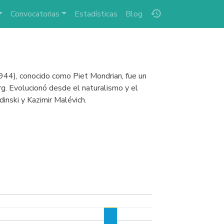
history
Convocatorias
Estadísticas
Blog
944), conocido como Piet Mondrian, fue un
g. Evolucionó desde el naturalismo y el
dinski y Kazimir Malévich.