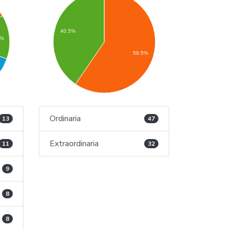
40.5%
9%
59.5%
Ordinaria
13
47
Extraordinaria
11
32
9
8
8