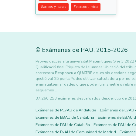
#
acidos-y-bases
#
electroquimica
©
Exámenes de PAU
,
2015
-2026
Proves daccés a la universitat Matemtiques Srie 3 2022 
Qualificació final Etiqueta de lalumnea Ubicació del tribu
correctora Responeu a QUATRE de les sis qestions segen
qestió val 25 punts Podeu utilitzar calculadora per no e
emmagatzemar dades o que poden transmetre o rebre infor
esquemes …
37.260.253 exámenes descargados desde julio de 2015 h
Exámenes de PEvAU de Andalucía
Exámenes de EvAU 
Exámenes de EBAU de Cantabria
Exámenes de EBAU de
Exámenes de PAU de Cataluña
Exámenes de PAU de C
Exámenes de EvAU de Comunidad de Madrid
Exámene