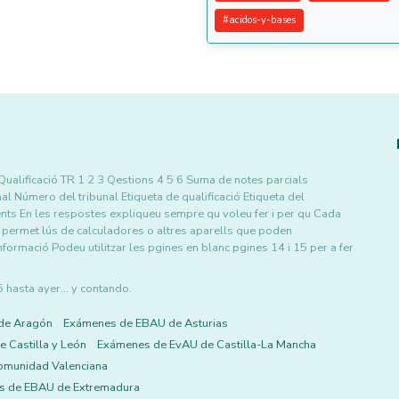
#
acidos-y-bases
Qualificació TR 1 2 3 Qestions 4 5 6 Suma de notes parcials
nal Número del tribunal Etiqueta de qualificació Etiqueta del
ts En les respostes expliqueu sempre qu voleu fer i per qu Cada
s permet lús de calculadores o altres aparells que poden
mació Podeu utilitzar les pgines en blanc pgines 14 i 15 per a fer
asta ayer... y contando.
de Aragón
Exámenes de EBAU de Asturias
 Castilla y León
Exámenes de EvAU de Castilla-La Mancha
omunidad Valenciana
s de EBAU de Extremadura