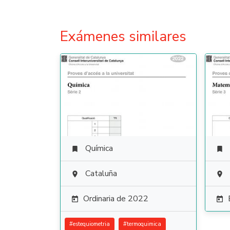
Exámenes similares
Química


Cataluña


Ordinaria de 2022


#
estequiometria
#
termoquimica