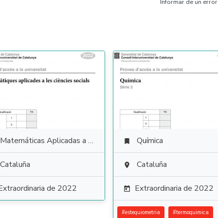
Informar de un error
Matemáticas Aplicadas a las Ciencias Sociales
Química

Cataluña
Cataluña

Extraordinaria de 2022
Extraordinaria de 2022

#
estequiometria
#
termoquimica