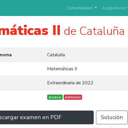
Comunidades
Asignaturas
áticas II
de Cataluña
ónoma
Cataluña
Matemáticas II
Extraordinaria de 2022
Acceso
Admisión
scargar examen en PDF
Solución