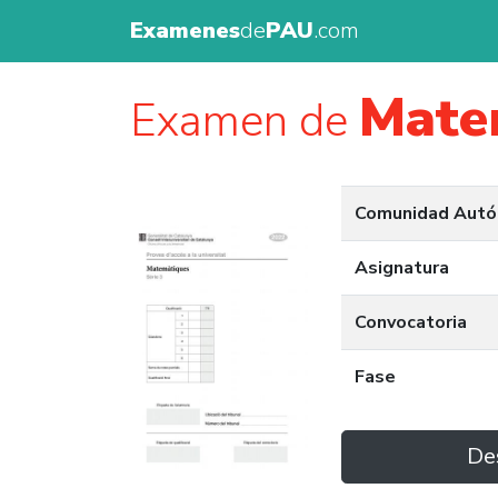
Examenes
de
PAU
.com
Matem
Examen de
Comunidad Aut
Asignatura
Convocatoria
Fase
De