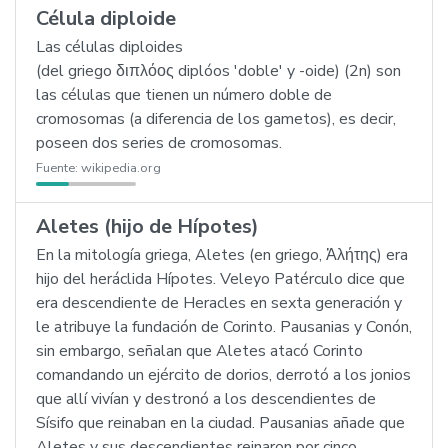
Célula diploide
Las células diploides
(del griego διπλόος diplóos 'doble' y -oide) (2n) son
las células que tienen un número doble de
cromosomas (a diferencia de los gametos), es decir,
poseen dos series de cromosomas.
Fuente:
wikipedia.org
Aletes (hijo de Hípotes)
En la mitología griega, Aletes (en griego, Ἀλήτης) era
hijo del heráclida Hípotes. Veleyo Patérculo dice que
era descendiente de Heracles en sexta generación y
le atribuye la fundación de Corinto. Pausanias y Conón,
sin embargo, señalan que Aletes atacó Corinto
comandando un ejército de dorios, derrotó a los jonios
que allí vivían y destronó a los descendientes de
Sísifo que reinaban en la ciudad. Pausanias añade que
Aletes y sus descendientes reinaron por cinco