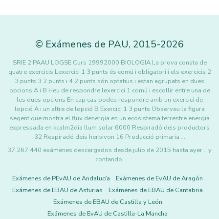
©
Exámenes de PAU
,
2015
-2026
SRIE 2 PAAU LOGSE Curs 19992000 BIOLOGIA La prova consta de
quatre exercicis Lexercici 1 3 punts és comú i obligatori i els exercicis 2
3 punts 3 2 punts i 4 2 punts són optatius i estan agrupats en dues
opcions A i B Heu de respondre lexercici 1 comú i escollir entre una de
les dues opcions En cap cas podeu respondre amb un exercici de
lopció A i un altre de lopció B Exercici 1 3 punts Observeu la figura
segent que mostra el flux denergia en un ecosistema terrestre energia
expressada en kcalm2dia llum solar 6000 Respiradó deis productors
32 Respiradó deis herbivon 16 Producció primaria …
37.267.440 exámenes descargados desde julio de 2015 hasta ayer... y
contando.
Exámenes de PEvAU de Andalucía
Exámenes de EvAU de Aragón
Exámenes de EBAU de Asturias
Exámenes de EBAU de Cantabria
Exámenes de EBAU de Castilla y León
Exámenes de EvAU de Castilla-La Mancha