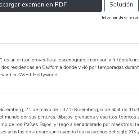
scargar examen en PDF
Solución
Informar de un error
 es un pintor, proyectista, escenógrafo, impresor, y fotógrafo ing
dos residencias en California donde vivió por temporadas durant
ulevard en West Hollywood.
 Núremberg, 21 de mayo de 1471-Núremberg, 6 de abril de 1528
 mundo por sus pinturas, dibujos, grabados y escritos teóricos so
como de los Países Bajos, y llegó a ser admirado por maestros i
ples artistas posteriores, incluyendo los nazarenos del siglo XIX