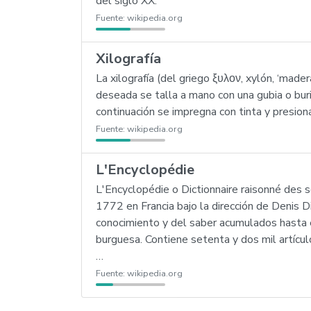
del siglo XX.
Fuente:
wikipedia.org
Xilografía
La xilografía (del griego ξυλον, xylón, ‘mader
deseada se talla a mano con una gubia o buri
continuación se impregna con tinta y presion
Fuente:
wikipedia.org
L'Encyclopédie
L'Encyclopédie o Dictionnaire raisonné des 
1772 en Francia bajo la dirección de Denis Di
conocimiento y del saber acumulados hasta ent
burguesa. Contiene setenta y dos mil artícul
…
Fuente:
wikipedia.org