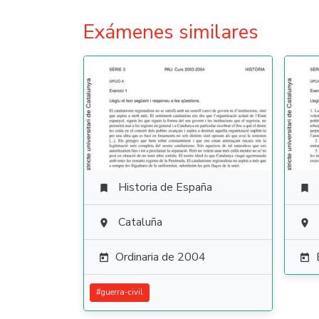
Exámenes similares
Historia de España


Cataluña


Ordinaria de 2004


#
guerra-civil