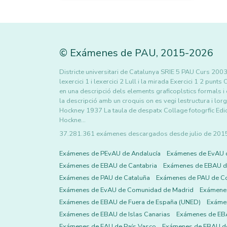
©
Exámenes de PAU
,
2015
-2026
Districte universitari de Catalunya SRIE 5 PAU Curs 2
lexercici 1 i lexercici 2 Lull i la mirada Exercici 1 2 pu
en una descripció dels elements graficoplstics formals
la descripció amb un croquis on es vegi lestructura i lo
Hockney 1937 La taula de despatx Collage fotogrfic Ed
Hockne…
37.281.361 exámenes descargados desde julio de 2015 h
Exámenes de PEvAU de Andalucía
Exámenes de EvAU 
Exámenes de EBAU de Cantabria
Exámenes de EBAU de
Exámenes de PAU de Cataluña
Exámenes de PAU de C
Exámenes de EvAU de Comunidad de Madrid
Exámene
Exámenes de EBAU de Fuera de España (UNED)
Exámen
Exámenes de EBAU de Islas Canarias
Exámenes de EBA
Exámenes de EAU de País Vasco
Exámenes de EBAU de