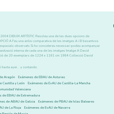
0032004 DIBUIX ARTÍSTIC Resoleu una de les dues opcions de
nts OPCIÓ A Feu una anlisi comparativa de les imatges A i B basantvos
 i espacials observats Si ho considereu necessari podeu acompanyar
rganització interna de cada una de les imatges Imatge A David
ició de 20 exemplars de 1224 x 1181 cm 1984 Collecció David
asta ayer... y contando.
de Aragón
Exámenes de EBAU de Asturias
 Castilla y León
Exámenes de EvAU de Castilla-La Mancha
omunidad Valenciana
s de EBAU de Extremadura
es de ABAU de Galicia
Exámenes de PBAU de Islas Baleares
U de La Rioja
Exámenes de EvAU de Navarra
 Región de Murcia