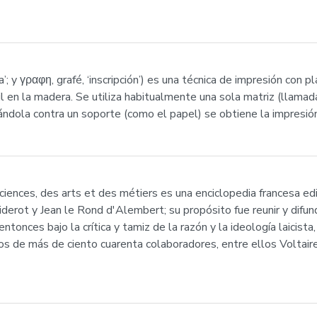
a’; y γραφη, grafé, ‘inscripción’) es una técnica de impresión con
l en la madera. Se utiliza habitualmente una sola matriz (llamad
ándola contra un soporte (como el papel) se obtiene la impresión
sciences, des arts et des métiers es una enciclopedia francesa e
derot y Jean le Rond d'Alembert; su propósito fue reunir y difund
onces bajo la crítica y tamiz de la razón y la ideología laicista,
os de más de ciento cuarenta colaboradores, entre ellos Voltair