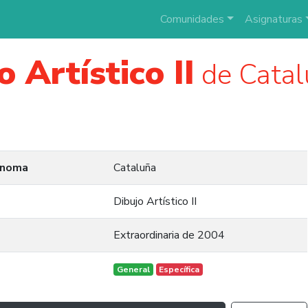
Comunidades
Asignaturas
o Artístico II
de Catalu
ónoma
Cataluña
Dibujo Artístico II
Extraordinaria de 2004
General
Específica