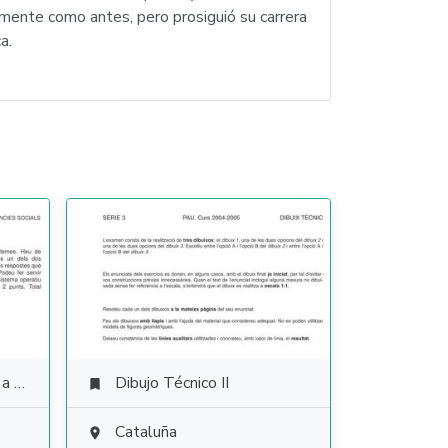
amente como antes, pero prosiguió su carrera
a.
ales
Dibujo Técnico II

Cataluña
