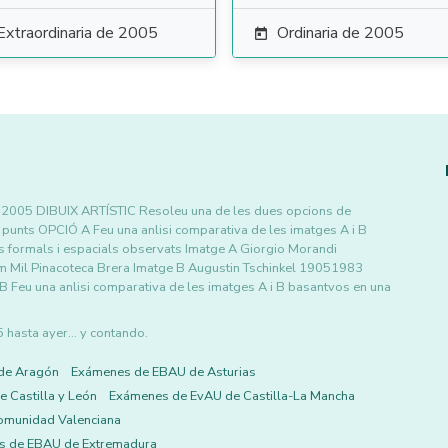
Extraordinaria de 2005
Ordinaria de 2005

0042005 DIBUIX ARTÍSTIC Resoleu una de les dues opcions de
1 2 punts OPCIÓ A Feu una anlisi comparativa de les imatges A i B
s formals i espacials observats Imatge A Giorgio Morandi
m Mil Pinacoteca Brera Imatge B Augustin Tschinkel 19051983
Feu una anlisi comparativa de les imatges A i B basantvos en una
asta ayer... y contando.
de Aragón
Exámenes de EBAU de Asturias
 Castilla y León
Exámenes de EvAU de Castilla-La Mancha
omunidad Valenciana
s de EBAU de Extremadura