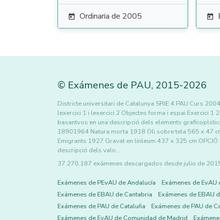
Ordinaria de 2005


©
Exámenes de PAU
,
2015
-2026
Districte universitari de Catalunya SRIE 4 PAU Curs 2
lexercici 1 i lexercici 2 Objectes forma i espai Exercici 
basantvos en una descripció dels elements graficoplstic
18901964 Natura morta 1918 Oli sobre tela 565 x 47 c
Emigrants 1927 Gravat en linleum 437 x 325 cm OPCIÓ B 
descripció dels valo…
37.270.187 exámenes descargados desde julio de 2015 h
Exámenes de PEvAU de Andalucía
Exámenes de EvAU 
Exámenes de EBAU de Cantabria
Exámenes de EBAU de
Exámenes de PAU de Cataluña
Exámenes de PAU de C
Exámenes de EvAU de Comunidad de Madrid
Exámene