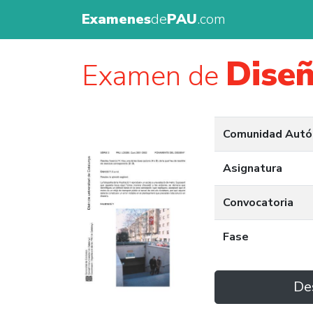
Examenes
de
PAU
.com
Dise
Examen de
Comunidad Aut
Asignatura
Convocatoria
Fase
De