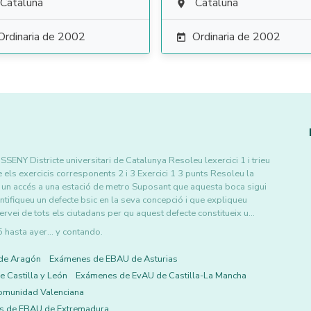
Cataluña
Cataluña

Ordinaria de 2002
Ordinaria de 2002

Districte universitari de Catalunya Resoleu lexercici 1 i trieu
 els exercicis corresponents 2 i 3 Exercici 1 3 punts Resoleu la
ix un accés a una estació de metro Suposant que aquesta boca sigui
tifiqueu un defecte bsic en la seva concepció i que expliqueu
servei de tots els ciutadans per qu aquest defecte constitueix u…
asta ayer... y contando.
de Aragón
Exámenes de EBAU de Asturias
 Castilla y León
Exámenes de EvAU de Castilla-La Mancha
omunidad Valenciana
s de EBAU de Extremadura