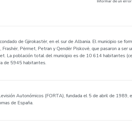
Informar de un error
 condado de Gjirokastër, en el sur de Albania. El municipio se f
ë, Frashër, Përmet, Petran y Qendër Piskovë, que pasaron a ser 
rmet. La población total del municipio es de 10 614 habitantes 
ra de 5945 habitantes.
evisión Autonómicos (FORTA), fundada el 5 de abril de 1989, e
nomas de España.