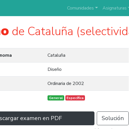
Comunidades
Asignaturas
ño
de Cataluña (selectivi
ónoma
Cataluña
Diseño
Ordinaria de 2002
General
Específica
scargar examen en PDF
Solución