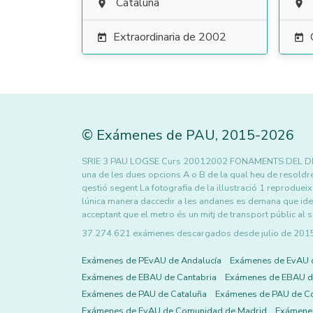
Cataluña


Extraordinaria de 2002


©
Exámenes de PAU
,
2015
-2026
SRIE 3 PAU LOGSE Curs 20012002 FONAMENTS DEL DISSENY 
una de les dues opcions A o B de la qual heu de resoldre
qestió segent La fotografia de la illustració 1 reprodue
lúnica manera daccedir a les andanes es demana que iden
acceptant que el metro és un mitj de transport públic al 
37.274.621 exámenes descargados desde julio de 2015 h
Exámenes de PEvAU de Andalucía
Exámenes de EvAU 
Exámenes de EBAU de Cantabria
Exámenes de EBAU de
Exámenes de PAU de Cataluña
Exámenes de PAU de C
Exámenes de EvAU de Comunidad de Madrid
Exámene