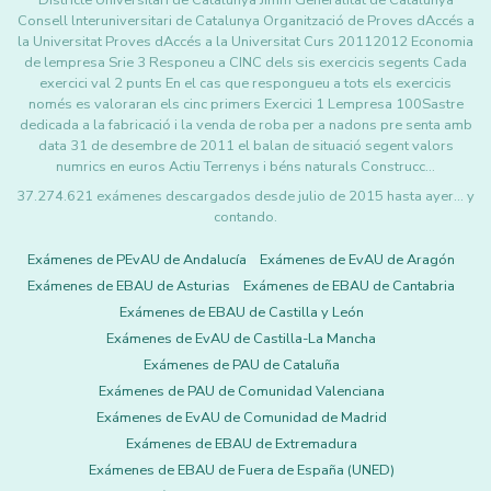
Districte Universitari de Catalunya Jimm Generalitat de Catalunya
Consell lnteruniversitari de Catalunya Organització de Proves dAccés a
la Universitat Proves dAccés a la Universitat Curs 20112012 Economia
de lempresa Srie 3 Responeu a CINC dels sis exercicis segents Cada
exercici val 2 punts En el cas que respongueu a tots els exercicis
només es valoraran els cinc primers Exercici 1 Lempresa 100Sastre
dedicada a la fabricació i la venda de roba per a nadons pre senta amb
data 31 de desembre de 2011 el balan de situació segent valors
numrics en euros Actiu Terrenys i béns naturals Construcc…
37.274.621 exámenes descargados desde julio de 2015 hasta ayer... y
contando.
Exámenes de PEvAU de Andalucía
Exámenes de EvAU de Aragón
Exámenes de EBAU de Asturias
Exámenes de EBAU de Cantabria
Exámenes de EBAU de Castilla y León
Exámenes de EvAU de Castilla-La Mancha
Exámenes de PAU de Cataluña
Exámenes de PAU de Comunidad Valenciana
Exámenes de EvAU de Comunidad de Madrid
Exámenes de EBAU de Extremadura
Exámenes de EBAU de Fuera de España (UNED)