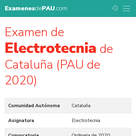
Examenes
de
PAU
.com
history
Examen de
Electrotecnia
de
Cataluña (PAU de
2020)
Comunidad Autónoma
Cataluña
Asignatura
Electrotecnia
Convocatoria
Ordinaria de 2020