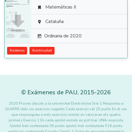
Matemáticas II


Cataluña

Ordinaria de 2020

#
sistemas
#
continuidad
©
Exámenes de PAU
,
2015
-2026
2020 Proves daccés a la universitat Electrotcnia Srie 1 Responeu a
QUATRE dels sis exercicis segents Cada exercici val 25 punts En el cas
que respongueu a més exercicis només es valoraran els quatre
primers Exercici 1 En cada qestió només es pot triar UNA resposta
Qestió ben contestada 05 punts qestió mal contestada 016 punts
qestió no contestada 0 punts Qestió 1 Quina és aproximadament la