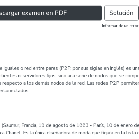
scargar examen en PDF
Solución
Informar de un error
e iguales o red entre pares (P2P, por sus siglas en inglés) es u
lientes ni servidores fijos, sino una serie de nodos que se comp
 respecto a los demás nodos de la red. Las redes P2P permiten e
terconectados.
 (Saumur, Francia, 19 de agosto de 1883 - París, 10 de enero d
ca Chanel. Es la única diseñadora de moda que figura en la lista 