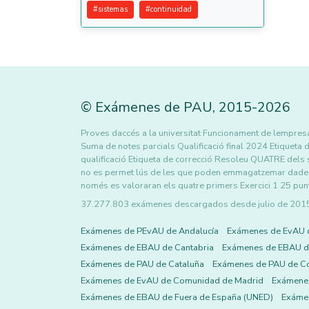
#
sistemas
#
continuidad
©
Exámenes de PAU
,
2015
-2026
Proves daccés a la universitat Funcionament de lempresa 
Suma de notes parcials Qualificació final 2024 Etiqueta d
qualificació Etiqueta de correcció Resoleu QUATRE dels si
no es permet lús de les que poden emmagatzemar dades 
només es valoraran els quatre primers Exercici 1 25 pun
37.277.803 exámenes descargados desde julio de 2015 h
Exámenes de PEvAU de Andalucía
Exámenes de EvAU 
Exámenes de EBAU de Cantabria
Exámenes de EBAU de
Exámenes de PAU de Cataluña
Exámenes de PAU de C
Exámenes de EvAU de Comunidad de Madrid
Exámene
Exámenes de EBAU de Fuera de España (UNED)
Exámen