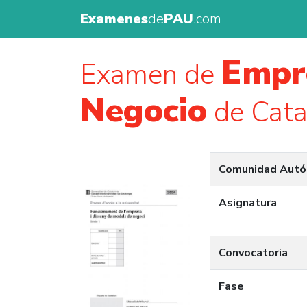
Examenes
de
PAU
.com
Empr
Examen de
Negocio
de Cata
Comunidad Aut
Asignatura
Convocatoria
Fase