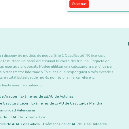
#
sistemas
i disseny de models de negoci Srie 1 Qualificació TR Exercicis
e lestudiant Ubicació del tribunal Número del tribunal Etiqueta de
s exercicis proposats Podeu utilitzar una calculadora científica per
o transmetre informació En el cas que respongueu a més exercicis
ts en total Estée Lauder no és només una marca referent…
asta ayer... y contando.
de Aragón
Exámenes de EBAU de Asturias
 Castilla y León
Exámenes de EvAU de Castilla-La Mancha
omunidad Valenciana
s de EBAU de Extremadura
es de ABAU de Galicia
Exámenes de PBAU de Islas Baleares