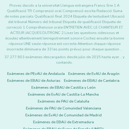
Proves daccés a la universitat Llengua estrangera Francs Srie 1 A
Qualificació TR Comprensió oral Comprensió escrita Redacció Suma
de notes parcials Qualificació final 2024 Etiqueta de lestudiant Ubicació
del tribunal Número del tribunal Etiqueta de qualificació Etiqueta de
correcció 1 Compréhension orale ENTRETIEN AVEC LE CHANTEUR ET
ACTEUR JACQUES DUTRONC 2 Lisez les questions cidessous et
écoutez attentivement lenregistrement sonore Cochez ensuite la bonne
réponse UNE seule réponse est correcte Attention chaque réponse
incorrecte diminuera de 33 les points prévus pour chaque question …
37.277.803 exámenes descargados desde julio de 2015 hasta ayer... y
contando.
Exámenes de PEvAU de Andalucía
Exámenes de EvAU de Aragón
Exámenes de EBAU de Asturias
Exámenes de EBAU de Cantabria
Exámenes de EBAU de Castilla y León
Exámenes de EvAU de Castilla-La Mancha
Exámenes de PAU de Cataluña
Exámenes de PAU de Comunidad Valenciana
Exámenes de EvAU de Comunidad de Madrid
Exámenes de EBAU de Extremadura