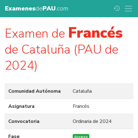
Examenes
de
PAU
.com
history
Francés
Examen de
de Cataluña (PAU de
2024)
Comunidad Autónoma
Cataluña
Asignatura
Francés
Convocatoria
Ordinaria de 2024
Fase
Acceso