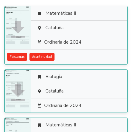
Matemáticas II


Cataluña

Ordinaria de 2024

#
sistemas
#
continuidad
Biología


Cataluña

Ordinaria de 2024

Matemáticas II
