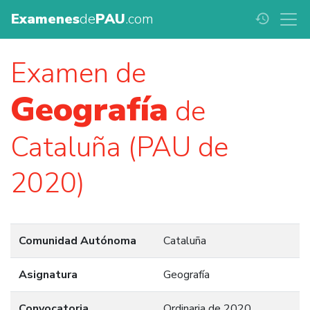
Examenes
de
PAU
.com
history
Examen de
Geografía
de
Cataluña (PAU de
2020)
Comunidad Autónoma
Cataluña
Asignatura
Geografía
Convocatoria
Ordinaria de 2020