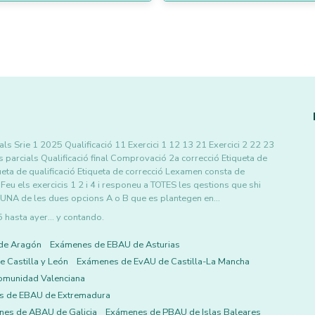
als Srie 1 2025 Qualificació 11 Exercici 1 12 13 21 Exercici 2 22 23
 parcials Qualificació final Comprovació 2a correcció Etiqueta de
ueta de qualificació Etiqueta de correcció Lexamen consta de
eu els exercicis 1 2 i 4 i responeu a TOTES les qestions que shi
eu UNA de les dues opcions A o B que es plantegen en…
asta ayer... y contando.
de Aragón
Exámenes de EBAU de Asturias
 Castilla y León
Exámenes de EvAU de Castilla-La Mancha
omunidad Valenciana
s de EBAU de Extremadura
es de ABAU de Galicia
Exámenes de PBAU de Islas Baleares