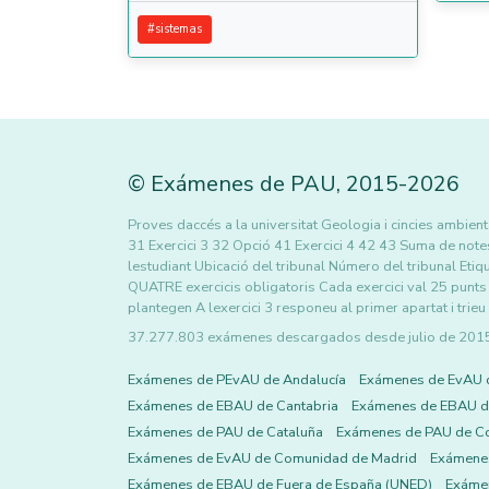
#
sistemas
©
Exámenes de PAU
,
2015
-2026
Proves daccés a la universitat Geologia i cincies ambient
31 Exercici 3 32 Opció 41 Exercici 4 42 43 Suma de notes
lestudiant Ubicació del tribunal Número del tribunal Etiq
QUATRE exercicis obligatoris Cada exercici val 25 punts F
plantegen A lexercici 3 responeu al primer apartat i tri
37.277.803 exámenes descargados desde julio de 2015 h
Exámenes de PEvAU de Andalucía
Exámenes de EvAU 
Exámenes de EBAU de Cantabria
Exámenes de EBAU de
Exámenes de PAU de Cataluña
Exámenes de PAU de C
Exámenes de EvAU de Comunidad de Madrid
Exámene
Exámenes de EBAU de Fuera de España (UNED)
Exámen