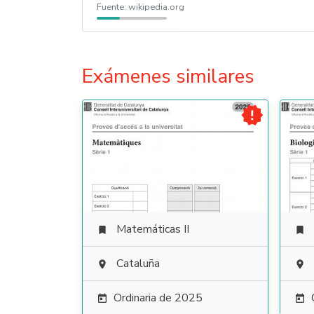
Fuente:
wikipedia.org
Exámenes similares

Matemáticas II


Cataluña


Ordinaria de 2025

