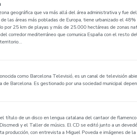
a
na geográfica que va más allá del área administrativa y fue del
 de las áreas más pobladas de Europa, tiene urbanizado el 48%
ado por 25 km de playas y más de 25.000 hectáreas de zonas nat
 del corredor mediterráneo que comunica España con el resto del 
territorio…
nocida como Barcelona Televisió, es un canal de televisión abier
ana de Barcelona. Es gestionado por una sociedad municipal dep
s el título de un disco en lengua catalana del cantaor de flame
 Discmedi y el Taller de músics. El CD se editó junto a un deved
sta producción, con entrevista a Miguel Poveda e imágenes de la 