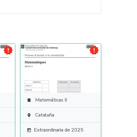


Matemáticas II

Cataluña

Extraordinaria de 2025
