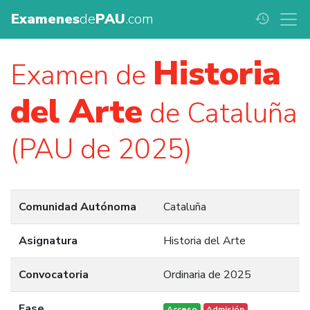
Examenes
de
PAU
.com
history
Historia
Examen de
del Arte
de Cataluña
(PAU de 2025)
Comunidad Autónoma
Cataluña
Asignatura
Historia del Arte
Convocatoria
Ordinaria de 2025
Fase
Acceso
Admisión