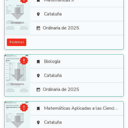
Matemáticas II


Cataluña

Ordinaria de 2025

#
sistemas

Biología


Cataluña

Ordinaria de 2025


Matemáticas Aplicadas a las Ciencias Sociales


Cataluña
