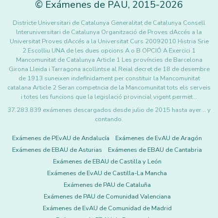
©
Exámenes de PAU
,
2015
-2026
Districte Universitari de Catalunya Generalitat de Catalunya Consell
lnteruniversitari de Catalunya Organització de Proves dAccés a la
Universitat Proves dAccés a la Universitat Curs 20092010 Histria Srie
2 Escolliu UNA de les dues opcions A o B OPCIÓ A Exercici 1
Mancomunitat de Catalunya Article 1 Les províncies de Barcelona
Girona Lleida i Tarragona acollintse al Reial decret de 18 de desembre
de 1913 suneixen indefinidament per constituir la Mancomunitat
catalana Article 2 Seran competncia de la Mancomunitat tots els serveis
i totes les funcions que la legislació provincial vigent permet…
37.283.839 exámenes descargados desde julio de 2015 hasta ayer... y
contando.
Exámenes de PEvAU de Andalucía
Exámenes de EvAU de Aragón
Exámenes de EBAU de Asturias
Exámenes de EBAU de Cantabria
Exámenes de EBAU de Castilla y León
Exámenes de EvAU de Castilla-La Mancha
Exámenes de PAU de Cataluña
Exámenes de PAU de Comunidad Valenciana
Exámenes de EvAU de Comunidad de Madrid