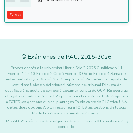
Ordinaria de 2025

#
ondas
©
Exámenes de PAU
,
2015
-2026
Proves daccés a la universitat Histria Srie 3 2025 Qualificació 11
Exercici 1 12 13 Exercici 2 Opció Exercici 3 Opció Exercici 4 Suma de
notes parcials Qualificació final Comprovació 2a correcció Etiqueta de
lestudiant Ubicació del tribunal Número del tribunal Etiqueta de
qualificació Etiqueta de correcció Lexamen consta de QUATRE exercicis
obligatoris Cada exercici val 25 punts Feu els exercicis 1 i 4 i responeu
a TOTES les qestions que shi plantegen En els exercicis 2 i 3 trieu UNA
de les dues opcions A o B i responeu a TOTES les qestions de lopció
triada Les respostes han de ser clares…
37.274.621 exámenes descargados desde julio de 2015 hasta ayer... y
contando.